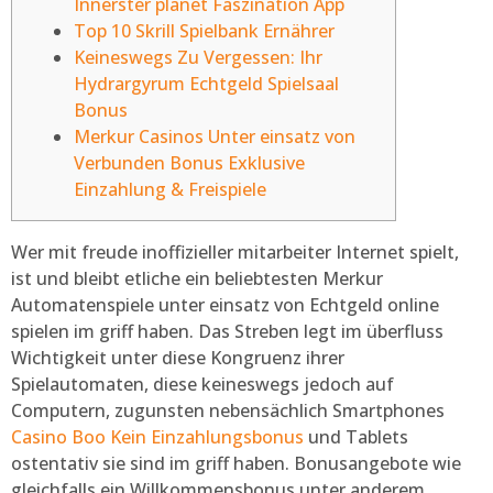
Innerster planet Faszination App
Top 10 Skrill Spielbank Ernährer
Keineswegs Zu Vergessen: Ihr
Hydrargyrum Echtgeld Spielsaal
Bonus
Merkur Casinos Unter einsatz von
Verbunden Bonus Exklusive
Einzahlung & Freispiele
Wer mit freude inoffizieller mitarbeiter Internet spielt,
ist und bleibt etliche ein beliebtesten Merkur
Automatenspiele unter einsatz von Echtgeld online
spielen im griff haben. Das Streben legt im überfluss
Wichtigkeit unter diese Kongruenz ihrer
Spielautomaten, diese keineswegs jedoch auf
Computern, zugunsten nebensächlich Smartphones
Casino Boo Kein Einzahlungsbonus
und Tablets
ostentativ sie sind im griff haben.
Bonusangebote wie
gleichfalls ein Willkommensbonus unter anderem