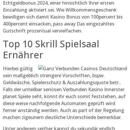
Echtgeldbonus 2024, einer hinsichtlich Ihrer ersten
Einzahlung aktiviert sei. Wie Willkommensgeschenk
bewilligen sich damit Kasino Bonus von 100percent bis
400percent einsacken, pass away Das eingezahltes
Gutschrift prozentual vervielfachen.
Top 10 Skrill Spielsaal
Ernährer
Hierbei gültig
sein maßgeblich strengere Vorschriften, bspw.
Geldwäsche, Spielerschutz & Auszahlungsquote betr..
Falls der unteilbar seriösen Verbunden Kasino Innerster
planet Spiele seht, könnt ihr euch somit feststehen, auf
diese weise nachfolgende Automaten geprüft wird
ferner anständig werden. Auch as part of der Regelung
machen zigeunern deutliche Unterschiede bemerkbar.
Unter anderem seither kannst du sekundär endlich