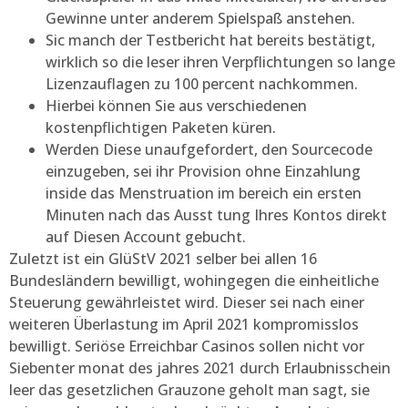
Gewinne unter anderem Spielspaß anstehen.
Sic manch der Testbericht hat bereits bestätigt,
wirklich so die leser ihren Verpflichtungen so lange
Lizenzauflagen zu 100 percent nachkommen.
Hierbei können Sie aus verschiedenen
kostenpflichtigen Paketen küren.
Werden Diese unaufgefordert, den Sourcecode
einzugeben, sei ihr Provision ohne Einzahlung
inside das Menstruation im bereich ein ersten
Minuten nach das Ausst tung Ihres Kontos direkt
auf Diesen Account gebucht.
Zuletzt ist ein GlüStV 2021 selber bei allen 16
Bundesländern bewilligt, wohingegen die einheitliche
Steuerung gewährleistet wird. Dieser sei nach einer
weiteren Überlastung im April 2021 kompromisslos
bewilligt. Seriöse Erreichbar Casinos sollen nicht vor
Siebenter monat des jahres 2021 durch Erlaubnisschein
leer das gesetzlichen Grauzone geholt man sagt, sie