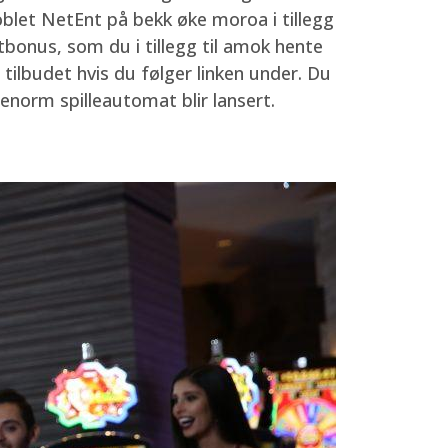
oblet NetEnt på bekk øke moroa i tillegg
tbonus, som du i tillegg til amok hente
e tilbudet hvis du følger linken under. Du
enorm spilleautomat blir lansert.