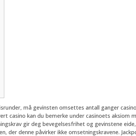
srunder, må gevinsten omsettes antall ganger casino
vert casino kan du bemerke under casinoets aksiom me
ingskrav gir deg bevegelsesfrihet og gevinstene eide
n, der denne påvirker ikke omsetningskravene.
Jackpo