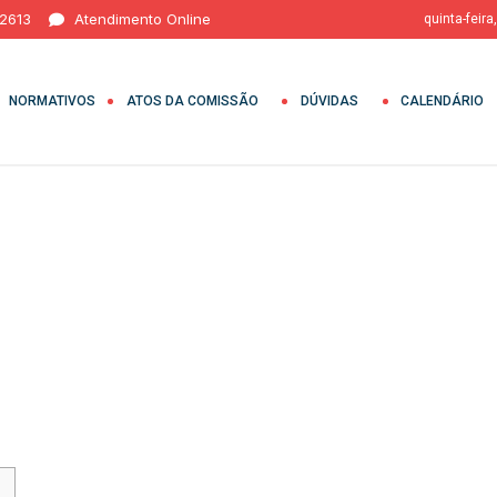
 2613
Atendimento Online
quinta-feira
NORMATIVOS
ATOS DA COMISSÃO
DÚVIDAS
CALENDÁRIO