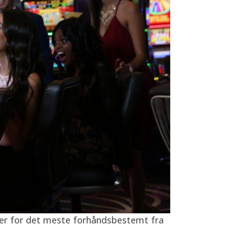
e er for det meste forhåndsbestemt fra