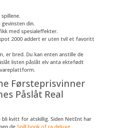
spillene.
gevinsten din.
fikk med spesialeffekter.
pot 2000 addert er uten tvil et favoritt
, er bred. Du kan enten anstille de
låt listen påslåt elv anta ektefødt
mvareplattform.
The Førsteprisvinner
hes Påslåt Real
bli kvitt for atskillig. Siden NetEnt har
innen de
Spill book of ra deluxe