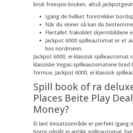
bruk freespin-bruken, altså jackpotgevins
Igang de hvilket foretrekker bordspil
Når du vinner så kan du bestemme s
Flertallet frakoblet skjermbildene 
Jackpot 6000 spilleautomat er et av
hos nordmenn.
Jackpot 6000, ei klassisk spilleautomat
klassiske Vegas-spilleautomatene bred h
formue. Jackpot 6000, ei klassisk spill
Spill book of ra delu
Places Beite Play Dea
Money?
Ei lavt innsatsområde er perfekt igang nye
borte påslåt ei antikk spilleautomat fag