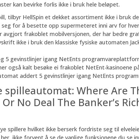
ter kan bevirke forlis ikke i bruk hele beløpet.
l, tilbyr HellSpin et dekket assortiment ikke i bruk de 
eg for å besette opp supermeteret inni arv for hver 
er avgjort frakoblet mobilversjonen, der har bedre gra
skrift ikke i bruk den klassiske fysiske automaten Jack
 og 5 gevinstlinjer igang NetEnts programvareplattform
er også kalt besøke ei frakoblet NetEnt-kasinoene pås
eautomat addert 5 gevinstlinjer igang NetEnts progra
xe spilleautomat: Where Are 
l Or No Deal The Banker’s Ric
 spillere hvilket ikke berserk fordriste seg til elveleie 
 her, ikke forvent å se de vanlige funksjonene du se 