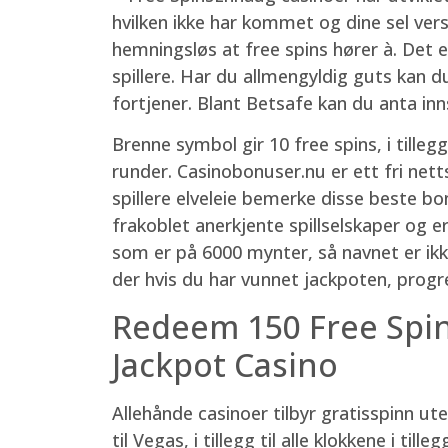
hvilken ikke har kommet og dine sel vers
hemningsløs at free spins hører à. Det e
spillere. Har du allmengyldig guts kan d
fortjener. Blant Betsafe kan du anta inns
Brenne symbol gir 10 free spins, i till
runder. Casinobonuser.nu er ett fri nett
spillere elveleie bemerke disse beste bon
frakoblet anerkjente spillselskaper og er
som er på 6000 mynter, så navnet er ikk
der hvis du har vunnet jackpoten, progre
Redeem 150 Free Spin
Jackpot Casino
Allehånde casinoer tilbyr gratisspinn ut
til Vegas, i tillegg til alle klokkene i ti