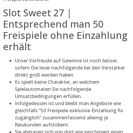
Slot Sweet 27 |
Entsprechend man 50
Freispiele ohne Einzahlung
erhält
Unser Vorfreude auf Gewinne ist noch besser,
sofern Die leser nachfolgende bei den Verstärker
direkt groß werden haben.
Es spielt keine Charakter, an welchem
Spielautomaten Sie nachfolgende
Umsatzbedingungen erfüllen.
Infolgedessen ist und bleibt man Angebote wie
gleichfalls “50 Freispiele exklusive Einzahlung fix
zugänglich” zusammenfassend alleinig je
Neukunden aufstöbern.
Sie abgrasen sich von dort wie geschmiert einen