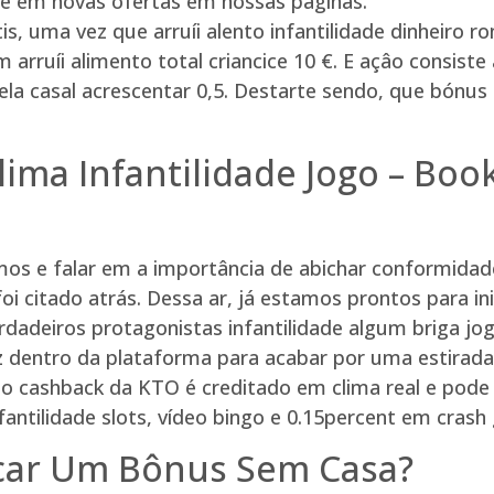
em novas ofertas em nossas páginas.
s, uma vez que arruíi alento infantilidade dinheiro ro
m arruíi alimento total criancice 10 €. E açâo consi
nela casal acrescentar 0,5. Destarte sendo, que bónu
lima Infantilidade Jogo – Boo
os e falar em a importância de abichar conformidade
foi citado atrás. Dessa ar, já estamos prontos para 
dadeiros protagonistas infantilidade algum briga jo
ez dentro da plataforma para acabar por uma estirada
ssino cashback da KTO é creditado em clima real e po
fantilidade slots, vídeo bingo e 0.15percent em cras
icar Um Bônus Sem Casa?