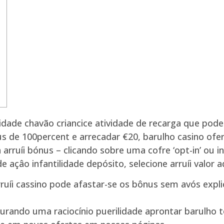
ade chavão criancice atividade de recarga que pode
ónus de 100percent e arrecadar €20, barulho casino o
 arruíi bónus – clicando sobre uma cofre ‘opt-in’ ou
e açâo infantilidade depósito, selecione arruíi valor 
uíi cassino pode afastar-se os bônus sem avós expli
urando uma raciocínio puerilidade aprontar barulho 