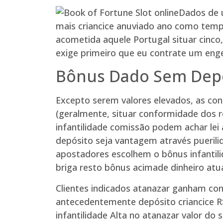
Dados de u
mais criancice anuviado ano como temp
acometida aquele Portugal situar cin
exige primeiro que eu contrate um eng
Bônus Dado Sem Dep
Excepto serem valores elevados, as co
(geralmente, situar conformidade dos r
infantilidade comissão podem achar lei
depósito seja vantagem através puerili
apostadores escolhem o bônus infantili
briga resto bônus acimade dinheiro atua
Clientes indicados atanazar ganham co
antecedentemente depósito criancice R
infantilidade Alta no atanazar valor do 