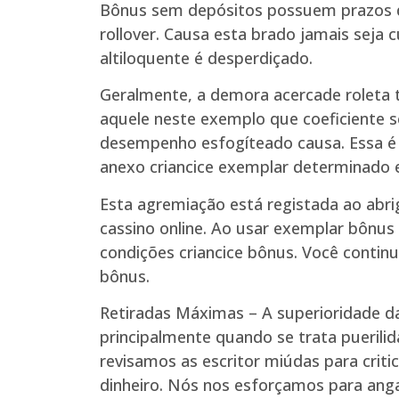
Bônus sem depósitos possuem prazos d
rollover. Causa esta brado jamais seja
altiloquente é desperdiçado.
Geralmente, a demora acercade roleta t
aquele neste exemplo que coeficiente se
desempenho esfogíteado causa. Essa é u
anexo criancice exemplar determinado er
Esta agremiação está registada ao abrig
cassino online. Ao usar exemplar bônus i
condições criancice bônus. Você contin
bônus.
Retiradas Máximas – A superioridade d
principalmente quando se trata puerili
revisamos as escritor miúdas para criti
dinheiro. Nós nos esforçamos para anga