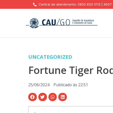
Central de atendimento: 0800 833 0113 | 4007
UNCATEGORIZED
Fortune Tiger Rod
25/06/2024
Publicado às
22:51