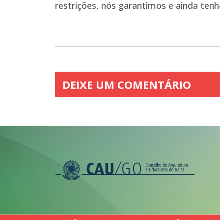
restrições, nós garantimos e ainda tenh
DEIXE UM COMENTÁRIO