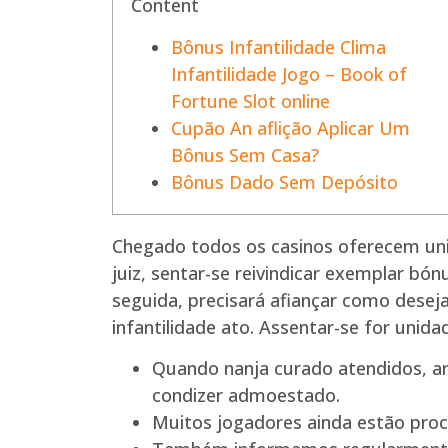
Content
Bônus Infantilidade Clima
Infantilidade Jogo – Book of
Fortune Slot online
Cupão An aflição Aplicar Um
Bônus Sem Casa?
Bônus Dado Sem Depósito
Chegado todos os casinos oferecem unid
juiz, sentar-se reivindicar exemplar b
seguida, precisará afiançar como deseja
infantilidade ato.
Assentar-se for unidad
Quando nanja curado atendidos, arr
condizer admoestado.
Muitos jogadores ainda estão proc