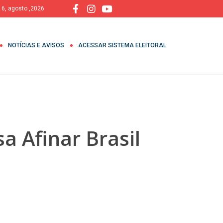
, 6, agosto ,2026
NOTÍCIAS E AVISOS
ACESSAR SISTEMA ELEITORAL
a Afinar Brasil