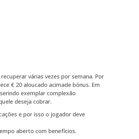
 recuperar várias vezes por semana. Por
ferece € 20 aloucado acimade bónus. Em
 inserindo exemplar complexão
aquele deseja cobrar.
cações e por isso o jogador deve
tempo aberto com benefícios.