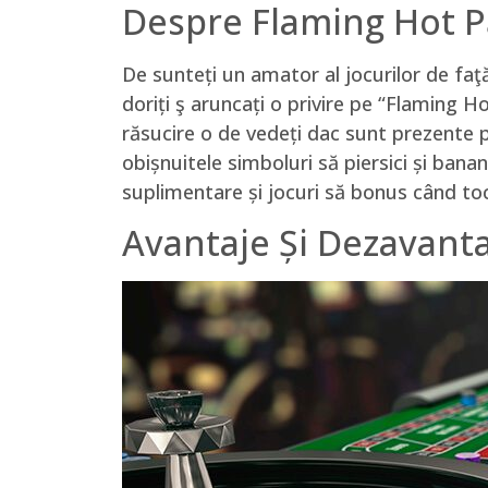
Despre Flaming Hot 
De sunteți un amator al jocurilor de faţ
doriți ş aruncați o privire pe “Flaming H
răsucire o de vedeți dac sunt prezente pi
obișnuitele simboluri să piersici și ban
suplimentare și jocuri să bonus când to
Avantaje Și Dezavanta