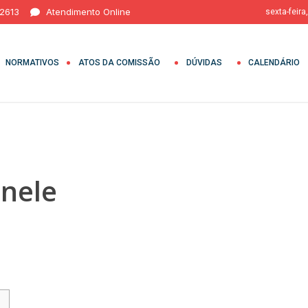
 2613
Atendimento Online
sexta-feira
NORMATIVOS
ATOS DA COMISSÃO
DÚVIDAS
CALENDÁRIO
nele