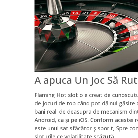
A apuca Un Joc Să Rut
Flaming Hot slot o e creat de cunoscutu
de jocuri de top când pot dăinui găsite
bani reali de deasupra de mecanism dintr
Android, ca și pe iOS. Conform acestei re
este unul satisfăcător ş sporit, Spre com
sloturile ce volatilitate scăzută.