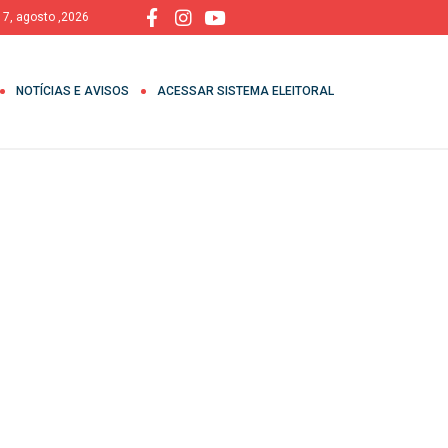
, 7, agosto ,2026
NOTÍCIAS E AVISOS
ACESSAR SISTEMA ELEITORAL