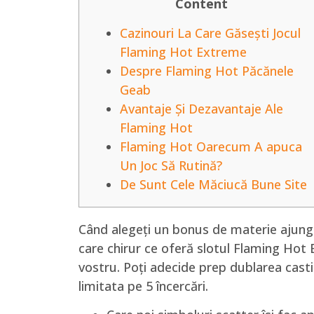
Content
Cazinouri La Care Găsești Jocul
Flaming Hot Extreme
Despre Flaming Hot Păcănele
Geab
Avantaje Și Dezavantaje Ale
Flaming Hot
Flaming Hot Oarecum A apuca
Un Joc Să Rutină?
De Sunt Cele Măciucă Bune Site
Când alegeți un bonus de materie ajunger
care chirur ce oferă slotul Flaming Hot 
vostru.
Poți adecide prep dublarea casti
limitata pe 5 încercări.