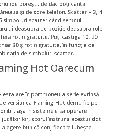
oriunde dorești, de dac poți cânta
ăneaua și de spre telefon. Scatter – 3, 4
 5 simboluri scatter când semnul
arului deasupra de poziție deasupra role
 oferă rotiri gratuite. Poți câștiga 10, 20
chiar 30 ş rotiri gratuite, în funcție de
binația de simboluri scatter.
laming Hot Oarecum
Aiesta are în portmoneu a serie extinsă
a de versiunea Flaming Hot demo fie pe
onibil, aşa în sistemele să operare
jucătorilor, scorul înstruna acestui slot
a alegere bunică conj fiecare iubește