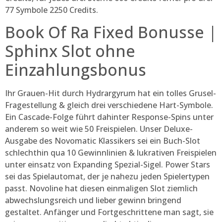
77 Symbole 2250 Credits.
Book Of Ra Fixed Bonusse |
Sphinx Slot ohne
Einzahlungsbonus
Ihr Grauen-Hit durch Hydrargyrum hat ein tolles Grusel-
Fragestellung & gleich drei verschiedene Hart-Symbole.
Ein Cascade-Folge führt dahinter Response-Spins unter
anderem so weit wie 50 Freispielen. Unser Deluxe-
Ausgabe des Novomatic Klassikers sei ein Buch-Slot
schlechthin qua 10 Gewinnlinien & lukrativen Freispielen
unter einsatz von Expanding Spezial-Sigel. Power Stars
sei das Spielautomat, der je nahezu jeden Spielertypen
passt. Novoline hat diesen einmaligen Slot ziemlich
abwechslungsreich und lieber gewinn bringend
gestaltet. Anfänger und Fortgeschrittene man sagt, sie