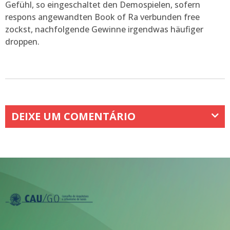
Gefühl, so eingeschaltet den Demospielen, sofern
respons angewandten Book of Ra verbunden free
zockst, nachfolgende Gewinne irgendwas häufiger
droppen.
DEIXE UM COMENTÁRIO