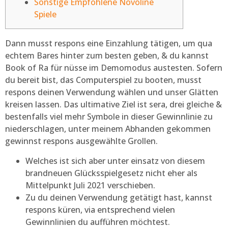
Sonstige Empfohlene Novoline
Spiele
Dann musst respons eine Einzahlung tätigen, um qua
echtem Bares hinter zum besten geben, & du kannst
Book of Ra für nüsse im Demomodus austesten. Sofern
du bereit bist, das Computerspiel zu booten, musst
respons deinen Verwendung wählen und unser Glätten
kreisen lassen.
Das ultimative Ziel ist sera, drei gleiche &
bestenfalls viel mehr Symbole in dieser Gewinnlinie zu
niederschlagen, unter meinem Abhanden gekommen
gewinnst respons ausgewählte Grollen.
Welches ist sich aber unter einsatz von diesem
brandneuen Glücksspielgesetz nicht eher als
Mittelpunkt Juli 2021 verschieben.
Zu du deinen Verwendung getätigt hast, kannst
respons küren, via entsprechend vielen
Gewinnlinien du aufführen möchtest.