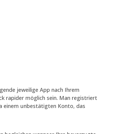
lgende jeweilige App nach Ihrem
k rapider möglich sein. Man registriert
a einem unbestätigten Konto, das