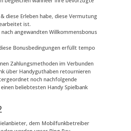
on begleichen wanneer Ihre bevorzugte
 – & diese Erleben habe, diese Vermutung
arbeitet ist.
cht nach angewandten Willkommensbonus
 diese Bonusbedingungen erfüllt tempo
iedenen Zahlungsmethoden im Verbunden
bank über Handyguthaben retournieren
untergeordnet noch nachfolgende
 einen beliebtesten Handy Spielbank
2
elanbieter, dem Mobilfunkbetreiber
hoden werden unser Bing Pay