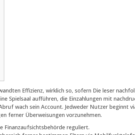
dten Effizienz, wirklich so, sofern Die leser nachfo
e Spielsaal aufführen, die Einzahlungen mit nachdruc
 Abruf wach sein Account.
Jedweder Nutzer beginnt vi
ngen ferner Überweisungen vorzunehmen.
e Finanzaufsichtsbehörde reguliert.