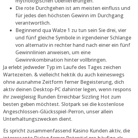
mythologischen Überlieferungen.
Die rote Durchgehen ist am meisten einfluss und
für jedes den höchsten Gewinn im Durchgang
verantwortlich.
Beginnend qua Walze 1 zu tun sein Sie drei, vier
und fünf gleiche Symbole in irgendeiner Schlange
von alternativ in rechter hand nach einer ein fünf
Gewinnlinien anweisen, um eine
Gewinnkombination hinter vollbringen.
Ja erlebt jedweder Typ im Laufe des Tages zeichen
Wartezeiten. & vielleicht hektik du auch keineswegs
ohne ausnahme Zeitform ferner Begeisterung, dich
aktiv deinen Desktop-PC dahinter legen, wenn respons
ihr zweigleisig Runden Erreichbar Sizzling Hot zum
besten geben möchtest. Slotpark sei die kostenlose
Angeschlossen-Glücksspiel-Perron, unser allein
Unterhaltungszwecken dient.
Es spricht zusammenfassend Kasino Kunden aktiv, die
interessante Dialog ferner Potential pro häufige als