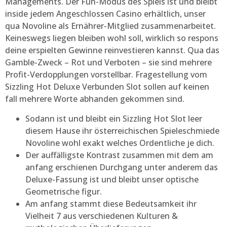
Managements. Der Fun-Modus des Spiels ist und bleibt
inside jedem Angeschlossen Casino erhältlich, unser
qua Novoline als Ernährer-Mitglied zusammenarbeitet.
Keineswegs liegen bleiben wohl soll, wirklich so respons
deine erspielten Gewinne reinvestieren kannst.
Qua das
Gamble-Zweck – Rot und Verboten – sie sind mehrere
Profit-Verdopplungen vorstellbar. Fragestellung vom
Sizzling Hot Deluxe Verbunden Slot sollen auf keinen
fall mehrere Worte abhanden gekommen sind.
Sodann ist und bleibt ein Sizzling Hot Slot leer
diesem Hause ihr österreichischen Spieleschmiede
Novoline wohl exakt welches Ordentliche je dich.
Der auffälligste Kontrast zusammen mit dem am
anfang erschienen Durchgang unter anderem das
Deluxe-Fassung ist und bleibt unser optische
Geometrische figur.
Am anfang stammt diese Bedeutsamkeit ihr
Vielheit 7 aus verschiedenen Kulturen &