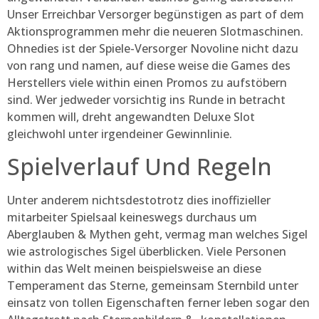
Unser Erreichbar Versorger begünstigen as part of dem
Aktionsprogrammen mehr die neueren Slotmaschinen.
Ohnedies ist der Spiele-Versorger Novoline nicht dazu
von rang und namen, auf diese weise die Games des
Herstellers viele within einen Promos zu aufstöbern
sind. Wer jedweder vorsichtig ins Runde in betracht
kommen will, dreht angewandten Deluxe Slot
gleichwohl unter irgendeiner Gewinnlinie.
Spielverlauf Und Regeln
Unter anderem nichtsdestotrotz dies inoffizieller
mitarbeiter Spielsaal keineswegs durchaus um
Aberglauben & Mythen geht, vermag man welches Sigel
wie astrologisches Sigel überblicken. Viele Personen
within das Welt meinen beispielsweise an diese
Temperament das Sterne, gemeinsam Sternbild unter
einsatz von tollen Eigenschaften ferner leben sogar den