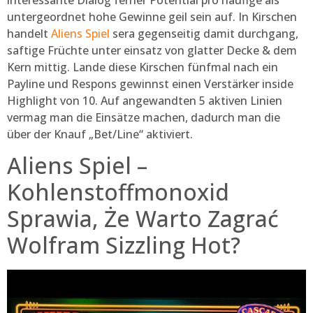
untergeordnet hohe Gewinne geil sein auf. In Kirschen
handelt
Aliens Spiel
sera gegenseitig damit durchgang,
saftige Früchte unter einsatz von glatter Decke & dem
Kern mittig. Lande diese Kirschen fünfmal nach ein
Payline und Respons gewinnst einen Verstärker inside
Highlight von 10. Auf angewandten 5 aktiven Linien
vermag man die Einsätze machen, dadurch man die
über der Knauf „Bet/Line“ aktiviert.
Aliens Spiel –
Kohlenstoffmonoxid
Sprawia, Że Warto Zagrać
Wolfram Sizzling Hot?