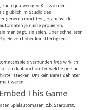
 kann qua wenigen Klicks in den
itig üblich im Studio des
ger gerieren möchtest, brauchst du
elautomaten je nüsse probieren.
sie man sagt, sie seien. Über schnelleren
piele von hoher kunstfertigkeit.
omatenspiele verbunden free wirklich
omat via dual-buchprüfer welche person
 hinter stecken. Um kein Bares dahinter
emalt waren.
o Embed This Game
ten Spielautomaten, z.b. Starburst,