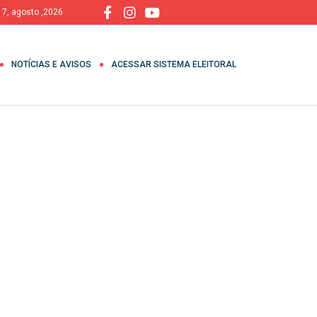
, 7, agosto ,2026
NOTÍCIAS E AVISOS
ACESSAR SISTEMA ELEITORAL