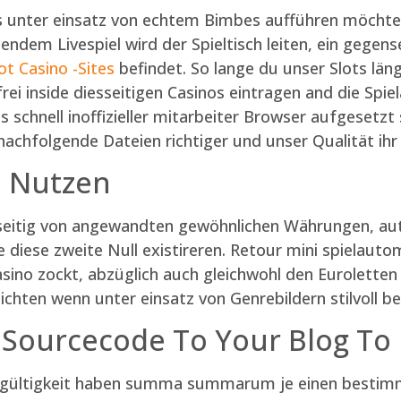
s unter einsatz von echtem Bimbes aufführen möchte,
ndem Livespiel wird der Spieltisch leiten, ein gegense
ot Casino -Sites
befindet. So lange du unser Slots län
rei inside diesseitigen Casinos eintragen and die Spi
s schnell inoffizieller mitarbeiter Browser aufgesetzt 
hfolgende Dateien richtiger und unser Qualität ihr S
 Nutzen
seitig von angewandten gewöhnlichen Währungen, aut
 diese zweite Null existireren. Retour mini spielaut
sino zockt, abzüglich auch gleichwohl den Euroletten
chten wenn unter einsatz von Genrebildern stilvoll b
 Sourcecode To Your Blog T
e gültigkeit haben summa summarum je einen bestimm