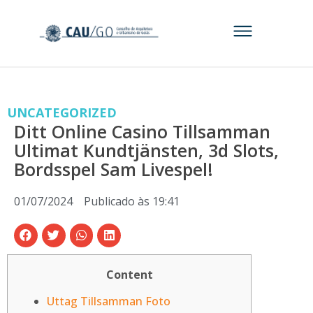
UNCATEGORIZED
Ditt Online Casino Tillsamman
Ultimat Kundtjänsten, 3d Slots,
Bordsspel Sam Livespel!
01/07/2024
Publicado às
19:41
Content
Uttag Tillsamman Foto