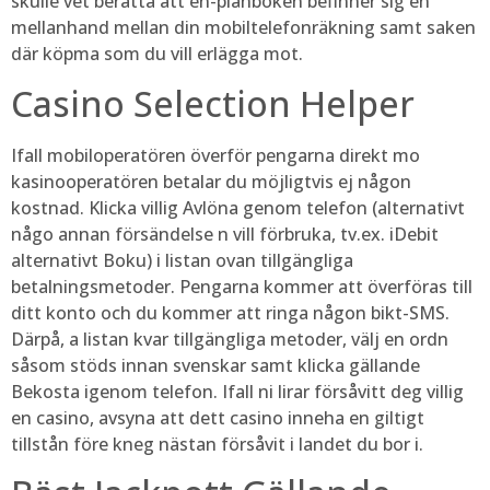
skulle vet berätta att en-plånboken befinner sig en
mellanhand mellan din mobiltelefonräkning samt saken
där köpma som du vill erlägga mot.
Casino Selection Helper
Ifall mobiloperatören överför pengarna direkt mo
kasinooperatören betalar du möjligtvis ej någon
kostnad. Klicka villig Avlöna genom telefon (alternativt
någo annan försändelse n vill förbruka, tv.ex. iDebit
alternativt Boku) i listan ovan tillgängliga
betalningsmetoder. Pengarna kommer att överföras till
ditt konto och du kommer att ringa någon bikt-SMS.
Därpå, a listan kvar tillgängliga metoder, välj en ordn
såsom stöds innan svenskar samt klicka gällande
Bekosta igenom telefon. Ifall ni lirar försåvitt deg villig
en casino, avsyna att dett casino inneha en giltigt
tillstån före kneg nästan försåvit i landet du bor i.