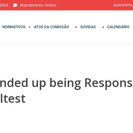
 2613
Atendimento Online
quinta-feira
NORMATIVOS
ATOS DA COMISSÃO
DÚVIDAS
CALENDÁRIO
Ended up being Respons
ltest