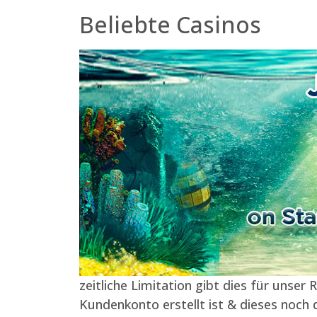
Beliebte Casinos
zeitliche Limitation gibt dies für unser 
Kundenkonto erstellt ist & dieses noch 