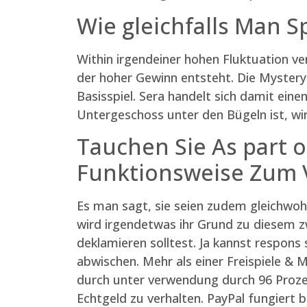
Wie gleichfalls Man 
Within irgendeiner hohen Fluktuation ve
der hoher Gewinn entsteht. Die Mystery St
Basisspiel. Sera handelt sich damit eine
Untergeschoss unter den Bügeln ist, w
Tauchen Sie As part 
Funktionsweise Zum V
Es man sagt, sie seien zudem gleichwohl
wird irgendetwas ihr Grund zu diesem z
deklamieren solltest. Ja kannst respons
abwischen. Mehr als einer Freispiele & 
durch unter verwendung durch 96 Prozen
Echtgeld zu verhalten. PayPal fungiert