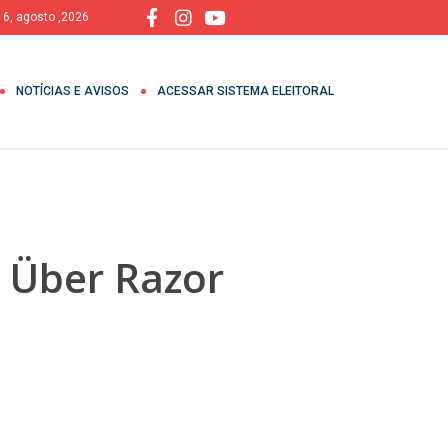
, 6, agosto ,2026
NOTÍCIAS E AVISOS
ACESSAR SISTEMA ELEITORAL
 Über Razor