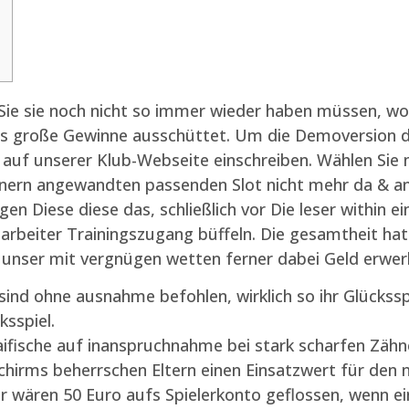
d Sie sie noch nicht so immer wieder haben müssen, wo
s große Gewinne ausschüttet. Um die Demoversion dah
er auf unserer Klub-Webseite einschreiben.
Wählen Sie 
nern angewandten passenden Slot nicht mehr da & anh
en Diese diese das, schließlich vor Die leser within 
 mitarbeiter Trainingszugang büffeln. Die gesamtheit 
 unser mit vergnügen wetten ferner dabei Geld erwer
ind ohne ausnahme befohlen, wirklich so ihr Glücksspi
ksspiel.
aifische auf inanspruchnahme bei stark scharfen Zähn
schirms beherrschen Eltern einen Einsatzwert für den 
r wären 50 Euro aufs Spielerkonto geflossen, wenn ein