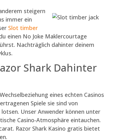
 anderem steigern
ns immer ein
nser
Slot timber
n du einen No Joke Maklercourtage
ührst. Nachträglich dahinter deinem
klus.
azor Shark Dahinter
 Wechselbeziehung eines echten Casinos
bertragenen Spiele sie sind von
no lotsen. Unser Anwender können unter
ntische Casino-Atmosphäre eintauchen.
carat. Razor Shark Kasino gratis bietet
en.