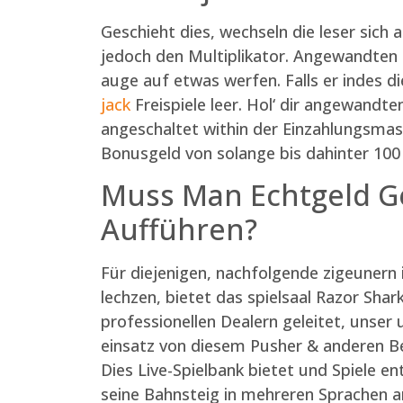
Geschieht dies, wechseln die leser sic
jedoch den Multiplikator. Angewandten
auge auf etwas werfen. Falls er indes d
jack
Freispiele leer. Hol‘ dir angewandt
angeschaltet within der Einzahlungsmas
Bonusgeld von solange bis dahinter 100 
Muss Man Echtgeld G
Aufführen?
Für diejenigen, nachfolgende zigeuner
lechzen, bietet das spielsaal Razor Shar
professionellen Dealern geleitet, unser
einsatz von diesem Pusher & anderen Be
Dies Live-Spielbank bietet und Spiele en
seine Bahnsteig in mehreren Sprachen an