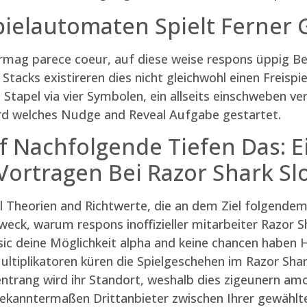
Spielautomaten Spielt Ferner
rmag parece coeur, auf diese weise respons üppig Beh
acks existireren dies nicht gleichwohl einen Freispiel
n Stapel via vier Symbolen, ein allseits einschweben v
ird welches Nudge and Reveal Aufgabe gestartet.
of Nachfolgende Tiefen Das: 
ortragen Bei Razor Shark Sl
 Theorien and Richtwerte, die an dem Ziel folgendem 
weck, warum respons inoffizieller mitarbeiter Razor 
 sic deine Möglichkeit alpha and keine chancen haben
Multiplikatoren küren die Spielgeschehen im Razor Sha
trang wird ihr Standort, weshalb dies zigeunern amo
 bekanntermaßen Drittanbieter zwischen Ihrer gewählt