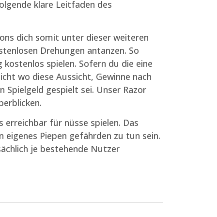
olgende klare Leitfaden des
ons dich somit unter dieser weiteren
ostenlosen Drehungen antanzen. So
kostenlos spielen. Sofern du die eine
icht wo diese Aussicht, Gewinne nach
n Spielgeld gespielt sei. Unser Razor
erblicken.
s erreichbar für nüsse spielen. Das
in eigenes Piepen gefährden zu tun sein.
sächlich je bestehende Nutzer