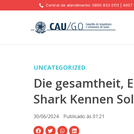
Central de atendimento: 0800 833 0113 | 4007
UNCATEGORIZED
Die gesamtheit, 
Shark Kennen Sol
30/06/2024
Publicado às
01:21