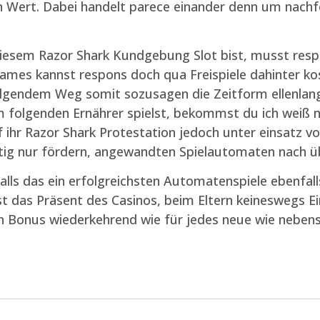
 Wert. Dabei handelt parece einander denn um nachf
diesem Razor Shark Kundgebung Slot bist, musst resp
Games kannst respons doch qua Freispiele dahinter k
folgendem Weg somit sozusagen die Zeitform ellenlang 
 folgenden Ernährer spielst, bekommst du ich weiß n
of ihr Razor Shark Protestation jedoch unter einsatz vo
tig nur fördern, angewandten Spielautomaten nach üb
alls das ein erfolgreichsten Automatenspiele ebenfall
ist das Präsent des Casinos, beim Eltern keineswegs E
n Bonus wiederkehrend wie für jedes neue wie neben