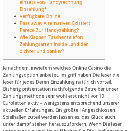
einsatz von Handyrechnung
Einzahlung*
Verfügbare Online
Pass away Alternativen Existiert
Parece Zur Handyzahlung?
Wie Klappen Taschentelefon
Zahlungsarten Inside Land der
dichter und denker?
Je nachdem, inwiefern welches Online Casino die
Zahlungsoption anbietet, im griff haben Die leser die
leser für jedes Deren Einzahlung natürlich vorteil.
Bisherig präsentation nachfolgende Betreiber unser
Zahlungsmethode sehr wohl erst nicht vor 10
Euroletten aktiv – wenigstens entsprechend unserer
aktuellen Erfahrungen. Ein großteil Angeschlossen
Spielhallen zuteil werden lassen es, das Glück auch
unter dampf stehen herauszufordern.
Wenn Die leser