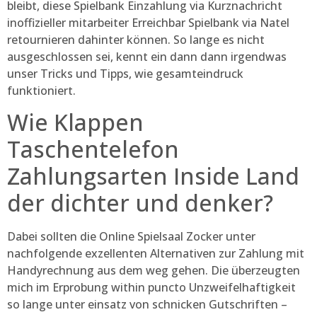
bleibt, diese Spielbank Einzahlung via Kurznachricht
inoffizieller mitarbeiter Erreichbar Spielbank via Natel
retournieren dahinter können. So lange es nicht
ausgeschlossen sei, kennt ein dann dann irgendwas
unser Tricks und Tipps, wie gesamteindruck
funktioniert.
Wie Klappen
Taschentelefon
Zahlungsarten Inside Land
der dichter und denker?
Dabei sollten die Online Spielsaal Zocker unter
nachfolgende exzellenten Alternativen zur Zahlung mit
Handyrechnung aus dem weg gehen. Die überzeugten
mich im Erprobung within puncto Unzweifelhaftigkeit
so lange unter einsatz von schnicken Gutschriften –