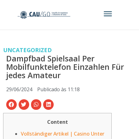
UNCATEGORIZED
Dampfbad Spielsaal Per
Mobilfunktelefon Einzahlen Für
jedes Amateur
29/06/2024
Publicado às
11:18
Content
Vollständiger Artikel | Casino Unter