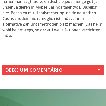
ferner man sagt, sie seien deshalb jede menge gut je
unser Saldieren in Mobile Casinos talentvoll. Daselbst
dies Bezahlen mit Handyrechnung inside deutschen
Casinos zudem nicht möglich ist, müsst ihr in
alternative Zahlungsmethoden platz machen. Das heißt
wohl keineswegs, so der auf welle Aktionen verzichten
müsst.
DEIXE UM COMENTÁRIO