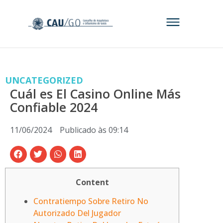
UNCATEGORIZED
Cuál es El Casino Online Más
Confiable 2024
11/06/2024
Publicado às
09:14
Content
Contratiempo Sobre Retiro No
Autorizado Del Jugador