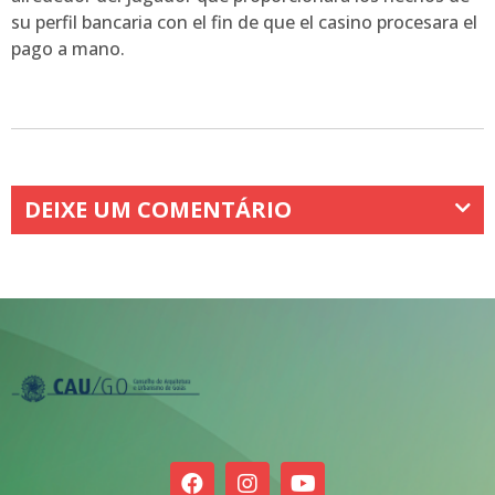
su perfil bancaria con el fin de que el casino procesara el
pago a mano.
DEIXE UM COMENTÁRIO