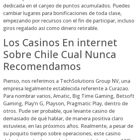
dedicada en el canjeo de puntos acumulados. Puedes
cambiar lugares para bonificaciones de toda clase,
empezando por recursos con el fin de participar, incluso
giros regalado así­ como dinero retirable.
Los Casinos En internet
Sobre Chile Cual Nunca
Recomendamos
Pienso, nos referimos a TechSolutions Group NV, una
empresa legalmente establecida referente a Curazao.
Para nombrar varios, Amatic, Big Time Gaming, Betsoft
Gaming, Play’n G, Playson, Pragmatic Play, dentro de
otros. Pude ser probable, que levante casino de
demasiado de qué hablar, de manera positiva claro
estuviese, en las próximos años. Realmente, a pesar de
su poquito tiempo sobre operaciones, este casino