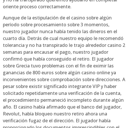
oriente proceso correctamente.
Aunque de la estipulación de el casino sobre algún
período sobre procesamiento sobre 3 momentos,
nuestro jugador nunca había tenido las dineros en el
cuarto día. Detrás de cual nuestro equipo le recomendó
tolerancia y no ha transpirado le trajo alrededor casino 2
semanas para encausar el pago, nuestro jugador
confirmó que había conseguido el retiro. El jugador
sobre Grecia tuvo problemas con el fin de eximir las
ganancias de 800 euros sobre algún casino online ya
inconvenientes sobre comprobación sobre direcciones. A
pesar sobre existir significado integrante VIP y haber
solicitado repetidamente una verificación de la cuenta,
el procedimiento permaneció incompleto durante algún
año. El casino había afirmado que el banco del jugador,
Revolut, había bloqueo nuestro retiro ahora una
verificación fugaz de el dirección. El jugador había
proporcionado los documentos imprescindibles con el