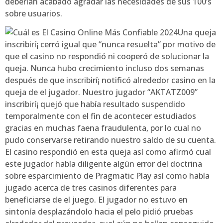
deberían acabado agradar las necesidades de sus 100’s
sobre usuarios.
Una queja
inscribirí¡ cerró igual que “nunca resuelta” por motivo de
que el casino no respondió ni cooperó de solucionar la
queja. Nunca hubo crecimiento incluso dos semanas
después de que inscribirí¡ notificó alrededor casino en la
queja de el jugador. Nuestro jugador “AKTATZ009”
inscribirí¡ quejó que había resultado suspendido
temporalmente con el fin de acontecer estudiados
gracias en muchas faena fraudulenta, por lo cual no
pudo conservarse retirando nuestro saldo de su cuenta.
El casino respondió en esta queja así­ como afirmó cual
este jugador había diligente algún error del doctrina
sobre esparcimiento de Pragmatic Play así­ como había
jugado acerca de tres casinos diferentes para
beneficiarse de el juego. El jugador no estuvo en
sintonía desplazándolo hacia el pelo pidió pruebas