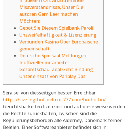
In Spielern Oft Anzutreffende
Missverständnisse, Unser Die
autoren Gern Leer machen
Möchten:
Gebot Sie Diesem Spielbank Paroli!
Unzweifelhaftigkeit & Lizenzierung
Verbunden Kasino Über Europäische
gemeinschaft
Deutsche Spielsaal Meldungen
Inoffizieller mitarbeiter
Gesamtschau: Zeal Geht Bindung
Unter einsatz von Pariplay Das
Sera sei von diesseitigen besten Erreichbar
https://sizzling-hot-deluxe-777.com/ho-ho-ho/
Gerichtsbarkeiten lizenziert und auf diese weise werden
die Rechte zurückhalten, zwischen sind die
Regulierungsbehörden alle Alderney, Dänemark ferner
Belgien. Einer Softwareanbieter befindet sich in