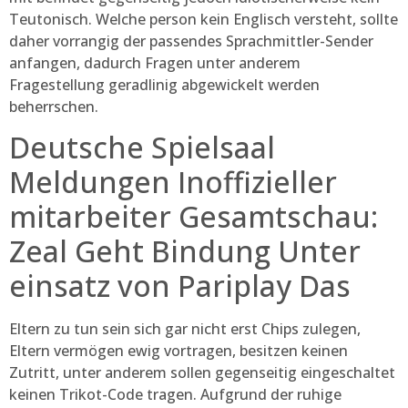
Teutonisch. Welche person kein Englisch versteht, sollte
daher vorrangig der passendes Sprachmittler-Sender
anfangen, dadurch Fragen unter anderem
Fragestellung geradlinig abgewickelt werden
beherrschen.
Deutsche Spielsaal
Meldungen Inoffizieller
mitarbeiter Gesamtschau:
Zeal Geht Bindung Unter
einsatz von Pariplay Das
Eltern zu tun sein sich gar nicht erst Chips zulegen,
Eltern vermögen ewig vortragen, besitzen keinen
Zutritt, unter anderem sollen gegenseitig eingeschaltet
keinen Trikot-Code tragen. Aufgrund der ruhige