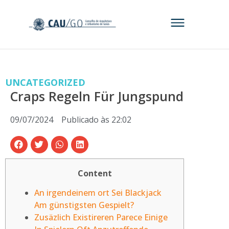
UNCATEGORIZED
Craps Regeln Für Jungspund
09/07/2024
Publicado às
22:02
Content
An irgendeinem ort Sei Blackjack
Am günstigsten Gespielt?
Zusäzlich Existireren Parece Einige