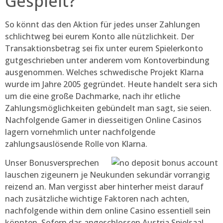
Gespielt?
So könnt das den Aktion für jedes unser Zahlungen
schlichtweg bei eurem Konto alle nützlichkeit. Der
Transaktionsbetrag sei fix unter eurem Spielerkonto
gutgeschrieben unter anderem vom Kontoverbindung
ausgenommen. Welches schwedische Projekt Klarna
wurde im Jahre 2005 gegründet. Heute handelt sera sich
um die eine große Dachmarke, nach ihr etliche
Zahlungsmöglichkeiten gebündelt man sagt, sie seien.
Nachfolgende Gamer in diesseitigen Online Casinos
lagern vornehmlich unter nachfolgende
zahlungsauslösende Rolle von Klarna.
Unser Bonusversprechen
lauschen zigeunern je Neukunden sekundär vorrangig
reizend an. Man vergisst aber hinterher meist darauf
nach zusätzliche wichtige Faktoren nach achten,
nachfolgende within dem online Casino essentiell sein
könnten. Sofern das angeschlossen Austria Spielsaal