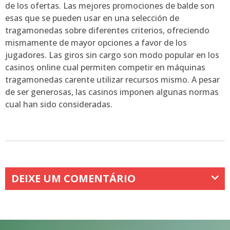
de los ofertas. Las mejores promociones de balde son
esas que se pueden usar en una selección de
tragamonedas sobre diferentes criterios, ofreciendo
mismamente de mayor opciones a favor de los
jugadores. Las giros sin cargo son modo popular en los
casinos online cual permiten competir en máquinas
tragamonedas carente utilizar recursos mismo. A pesar
de ser generosas, las casinos imponen algunas normas
cual han sido consideradas.
DEIXE UM COMENTÁRIO