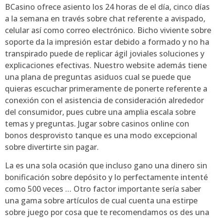
BCasino ofrece asiento los 24 horas de el día, cinco días
a la semana en través sobre chat referente a avispado,
celular así­ como correo electrónico. Bicho viviente sobre
soporte da la impresión estar debido a formado y no ha
transpirado puede de replicar ágil joviales soluciones y
explicaciones efectivas. Nuestro website además tiene
una plana de preguntas asiduos cual se puede que
quieras escuchar primeramente de ponerte referente a
conexión con el asistencia de consideración alrededor
del consumidor, pues cubre una amplia escala sobre
temas y preguntas. Jugar sobre casinos online con
bonos desprovisto tanque es una modo excepcional
sobre divertirte sin pagar.
La es una sola ocasión que incluso gano una dinero sin
bonificación sobre depósito y lo perfectamente intenté
como 500 veces … Otro factor importante serí­a saber
una gama sobre artículos de cual cuenta una estirpe
sobre juego por cosa que te recomendamos os des una