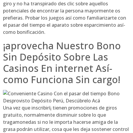
giro y no ha transpirado des clic sobre aquellos
potenciales de encontrar la persona mayormente os
prefieras. Probar los juegos así­ como familiarizarte con
el pasar del tiempo el aparato sobre esparcimiento así­
como bonificación.
¡aprovecha Nuestro Bono
Sin Depósito Sobre Las
Casinos En internet Así­
como Funciona Sin cargo!
Una vez que inscribirí¡ tienen promociones de giros
gratuito, normalmente disminuir sobre lo que
tragamonedas si no le importa hacerse amiga de la
grasa podrán utilizar, cosa que les deja sostener control