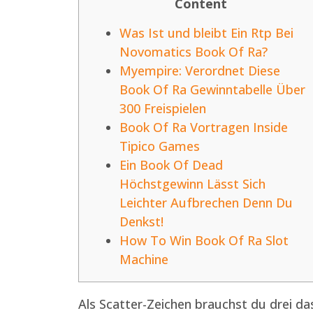
Content
Was Ist und bleibt Ein Rtp Bei
Novomatics Book Of Ra?
Myempire: Verordnet Diese
Book Of Ra Gewinntabelle Über
300 Freispielen
Book Of Ra Vortragen Inside
Tipico Games
Ein Book Of Dead
Höchstgewinn Lässt Sich
Leichter Aufbrechen Denn Du
Denkst!
How To Win Book Of Ra Slot
Machine
Als Scatter-Zeichen brauchst du drei d