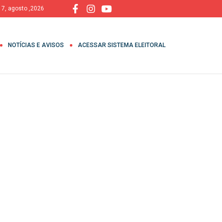
, 7, agosto ,2026
NOTÍCIAS E AVISOS
ACESSAR SISTEMA ELEITORAL