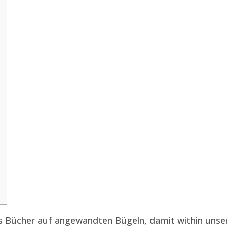
as Bücher auf angewandten Bügeln, damit within unse