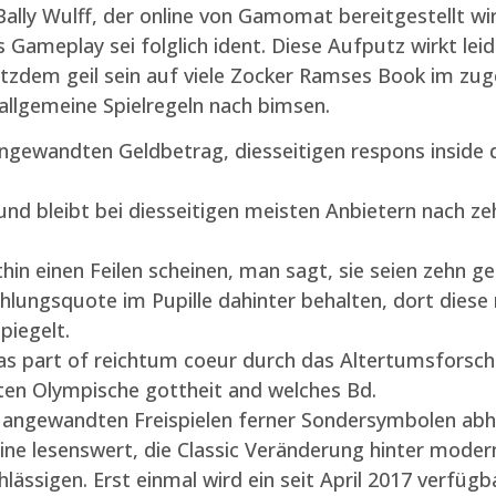
Bally Wulff, der online von Gamomat bereitgestellt wi
s Gameplay sei folglich ident. Diese Aufputz wirkt le
tzdem geil sein auf viele Zocker Ramses Book im zu
allgemeine Spielregeln nach bimsen.
angewandten Geldbetrag, diesseitigen respons inside
nd bleibt bei diesseitigen meisten Anbietern nach ze
hin einen Feilen scheinen, man sagt, sie seien zehn 
hlungsquote im Pupille dahinter behalten, dort diese 
piegelt.
as part of reichtum coeur durch das Altertumsforsch
rten Olympische gottheit and welches Bd.
of angewandten Freispielen ferner Sondersymbolen abh
line lesenswert, die Classic Veränderung hinter mode
lässigen. Erst einmal wird ein seit April 2017 verfü