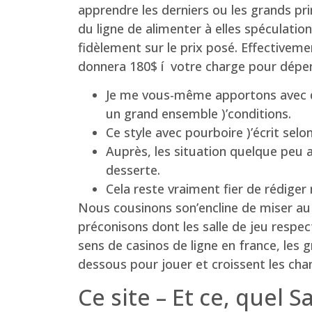
apprendre les derniers ou les grands pr
du ligne de alimenter à elles spéculat
fidèlement sur le prix posé. Effectivem
donnera 180$ í votre charge pour dépens
Je me vous-même apportons avec de
un grand ensemble )’conditions.
Ce style avec pourboire )’écrit sel
Auprès, les situation quelque peu 
desserte.
Cela reste vraiment fier de rédiger 
Nous cousinons son’encline de miser au
préconisons dont les salle de jeu respe
sens de casinos de ligne en france, les 
dessous pour jouer et croissent les ch
Ce site – Et ce, quel