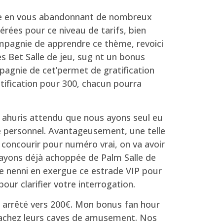
ome en vous abandonnant de nombreux
rées pour ce niveau de tarifs, bien
ompagnie de apprendre ce thème, revoici
s Bet Salle de jeu, sug nt un bonus
pagnie de cet’permet de gratification
ification pour 300, chacun pourra
 ahuris attendu que nous ayons seul eu
 personnel. Avantageusement, une telle
i concourir pour numéro vrai, on va avoir
 ayons déjà achoppée de Palm Salle de
se nenni en exergue ce estrade VIP pour
ur clarifier votre interrogation.
arrêté vers 200€. Mon bonus fan hour
arrachez leurs caves de amusement. Nos