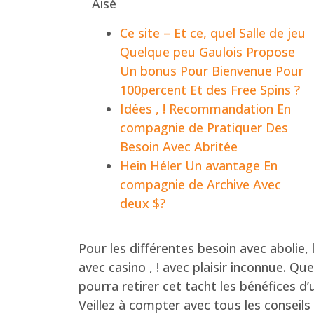
Aisé
Ce site – Et ce, quel Salle de jeu
Quelque peu Gaulois Propose
Un bonus Pour Bienvenue Pour
100percent Et des Free Spins ?
Idées , ! Recommandation En
compagnie de Pratiquer Des
Besoin Avec Abritée
Hein Héler Un avantage En
compagnie de Archive Avec
deux $?
Pour les différentes besoin avec abolie
avec casino , ! avec plaisir inconnue. Q
pourra retirer cet tacht les bénéfices 
Veillez à compter avec tous les conseil