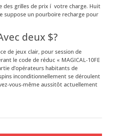
 des grilles de prix í votre charge. Huit
ême suppose un pourboire recharge pour
Avec deux $?
e de jeux clair, pour session de
sérant le code de réduc « MAGICAL-10FE
artie d’opérateurs habitants de
spins inconditionnellement se déroulent
rivez-vous-même aussitôt actuellement