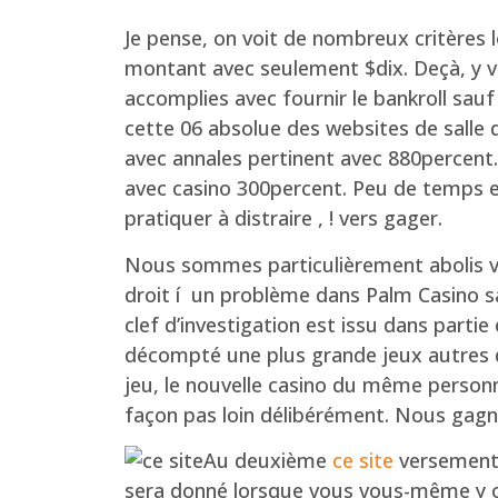
Je pense, on voit de nombreux critère
montant avec seulement $dix. Deçà, y v
accomplies avec fournir le bankroll sa
cette 06 absolue des websites de salle
avec annales pertinent avec 880percent.
avec casino 300percent. Peu de temps e
pratiquer à distraire , ! vers gager.
Nous sommes particulièrement abolis vi
droit í un problème dans Palm Casino 
clef d’investigation est issu dans parti
décompté une plus grande jeux autres di
jeu, le nouvelle casino du même person
façon pas loin délibérément. Nous gagno
Au deuxième
ce site
versement 
sera donné lorsque vous vous-même y obt