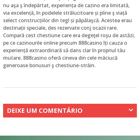
nu aşa ş îndepărtat, experiența de cazino era limitată,
via excelență, în podelele strălucitoare și pline ş viață
select construcțiilor din tegl și păpălaşcă. Acestea erau
destinații speciale, des rezervate conj ocazii rare.
Compară cest chestiune care era degeţel roşu de astăzi,
pe ce cazinourile online precum 888casino îți cauza o
experiență extraordinară să dans clar în propriul tău
mutare. 888casino oferă cineva din cele măciucă
generoase bonusuri ş chestiune-străin.
DEIXE UM COMENTÁRIO