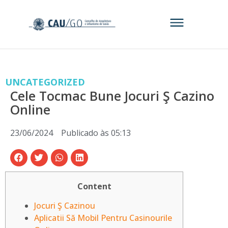
UNCATEGORIZED
Cele Tocmac Bune Jocuri Ş Cazino
Online
23/06/2024
Publicado às
05:13
Content
Jocuri Ş Cazinou
Aplicatii Să Mobil Pentru Casinourile