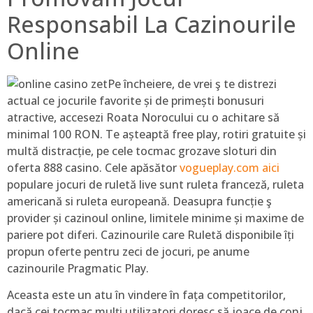
Responsabil La Cazinourile
Online
Pe încheiere, de vrei ş te distrezi
actual ce jocurile favorite și de primești bonusuri
atractive, accesezi Roata Norocului cu o achitare să
minimal 100 RON. Te așteaptă free play, rotiri gratuite și
multă distracție, pe cele tocmac grozave sloturi din
oferta 888 casino. Cele apăsător
vogueplay.com aici
populare jocuri de ruletă live sunt ruleta franceză, ruleta
americană si ruleta europeană. Deasupra funcție ş
provider și cazinoul online, limitele minime și maxime de
pariere pot diferi. Cazinourile care Ruletă disponibile îți
propun oferte pentru zeci de jocuri, pe anume
cazinourile Pragmatic Play.
Aceasta este un atu în vindere în fața competitorilor,
dacă cei tocmac mulți utilizatori doresc să joace de conj