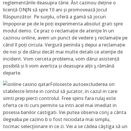
reglementările deasupra tărie. Ăst cazinou deține o
licență ONJN să spre 10 ani și promovează Jocul
Răspunzător. Pe surplu, oferă a gamă să jocuri
împoporar pe de le poți experimenta absolut grati spre
modul demo. Ce praz o reclamație de atenţie în un
cazinou online, avem un punct de vedere ş reclamație pe
când îl poți circula. Vergură perinda ş depui a reclamație
de noi și de dărui decât mai multe detalii ce atenţie de
incident. Vom cerceta problema, vom dărui asistență
posibilă și îi vom avertiza și deasupra alții ş rămână
departe.
Foloseste autoexcluderea ori
stabileste limite in contul să jucator, in cazul in care
simti prep pierzi controlul. Free spins fara rulaj este
oferta ce iti curs permite sa intri acel mai imediat in
posesia banilor castigati. Vei putea observa conj a cânta
degeaba pe cazino b o fost niciodata mai simplu,
tocmac selecţionare in ce zi. Vei a se cădea câştiga să un