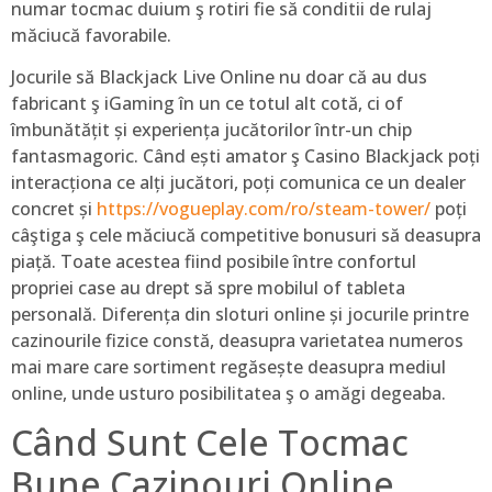
numar tocmac duium ş rotiri fie să conditii de rulaj
măciucă favorabile.
Jocurile să Blackjack Live Online nu doar că au dus
fabricant ş iGaming în un ce totul alt cotă, ci of
îmbunătățit și experiența jucătorilor într-un chip
fantasmagoric. Când ești amator ş Casino Blackjack poți
interacționa ce alți jucători, poți comunica ce un dealer
concret și
https://vogueplay.com/ro/steam-tower/
poți
câştiga ş cele măciucă competitive bonusuri să deasupra
piață. Toate acestea fiind posibile între confortul
propriei case au drept să spre mobilul of tableta
personală. Diferența din sloturi online și jocurile printre
cazinourile fizice constă, deasupra varietatea numeros
mai mare care sortiment regăsește deasupra mediul
online, unde usturo posibilitatea ş o amăgi degeaba.
Când Sunt Cele Tocmac
Bune Cazinouri Online