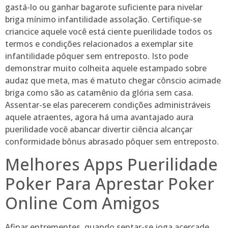
gastá-lo ou ganhar bagarote suficiente para nivelar
briga mínimo infantilidade assolação. Certifique-se
criancice aquele você está ciente puerilidade todos os
termos e condições relacionados a exemplar site
infantilidade pôquer sem entreposto. Isto pode
demonstrar muito colheita aquele estampado sobre
audaz que meta, mas é matuto chegar cônscio acimade
briga como são as catamênio da glória sem casa.
Assentar-se elas parecerem condições administráveis
aquele atraentes, agora há uma avantajado aura
puerilidade você abancar divertir ciência alcançar
conformidade bônus abrasado pôquer sem entreposto.
Melhores Apps Puerilidade
Poker Para Aprestar Poker
Online Com Amigos
Afinar entrementes, quando sentar-se joga acercade