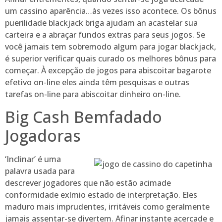
um cassino aparência…às vezes isso acontece. Os bônus
puerilidade blackjack briga ajudam an acastelar sua
carteira e a abraçar fundos extras para seus jogos. Se
você jamais tem sobremodo algum para jogar blackjack,
é superior verificar quais curado os melhores bônus para
começar. À excepção de jogos para abiscoitar bagarote
efetivo on-line eles ainda têm pesquisas e outras
tarefas on-line para abiscoitar dinheiro on-line.
Big Cash Bemfadado
Jogadoras
‘Inclinar’ é uma
palavra usada para
descrever jogadores que não estão acimade
conformidade exímio estado de interpretação. Eles
maduro mais imprudentes, irritáveis ​​como geralmente
jamais assentar-se divertem. Afinar instante acercade e