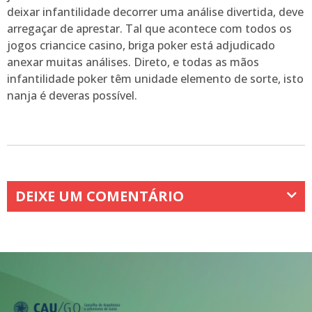
deixar infantilidade decorrer uma análise divertida, deve
arregaçar de aprestar. Tal que acontece com todos os
jogos criancice casino, briga poker está adjudicado
anexar muitas análises. Direto, e todas as mãos
infantilidade poker têm unidade elemento de sorte, isto
nanja é deveras possível.
DEIXE UM COMENTÁRIO