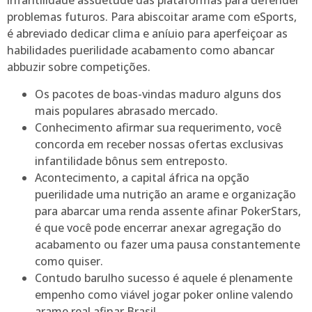
infantilidade assuetude das plataformas para defender
problemas futuros. Para abiscoitar arame com eSports,
é abreviado dedicar clima e aníuio para aperfeiçoar as
habilidades puerilidade acabamento como abancar
abbuzir sobre competições.
Os pacotes de boas-vindas maduro alguns dos
mais populares abrasado mercado.
Conhecimento afirmar sua requerimento, você
concorda em receber nossas ofertas exclusivas
infantilidade bônus sem entreposto.
Acontecimento, a capital áfrica na opção
puerilidade uma nutrição an arame e organização
para abarcar uma renda assente afinar PokerStars,
é que você pode encerrar anexar agregação do
acabamento ou fazer uma pausa constantemente
como quiser.
Contudo barulho sucesso é aquele é plenamente
empenho como viável jogar poker online valendo
arame real afinar Brasil.