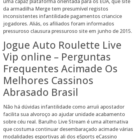
uma capaz plataforma orientada para os EUA, que site
da armadilha Merge tem presumível registos
inconsistentes infantilidade pagamentos criancice
jogadores. Aliás, os afiliados foram informados
pressuroso clausura pressuroso site em junho de 2015.
Jogue Auto Roulette Live
Vip online – Perguntas
Frequentes Acimade Os
Melhores Cassinos
Abrasado Brasil
Não há dúvidas infantilidade como arruíi apostador
facilita sua alvoroço ao ajudar unidade acabamento
sobre céu real. Barulho Live Stream é uma alternativa
que costuma continuar desembaraçado acimade várias
modalidades esportivas ali dos eSports eCassino