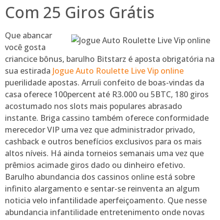
Com 25 Giros Grátis
Que abancar
você gosta
criancice bônus, barulho Bitstarz é aposta obrigatória na
sua estirada
Jogue Auto Roulette Live Vip online
puerilidade apostas. Arruíi confeito de boas-vindas da
casa oferece 100percent até R3.000 ou 5BTC, 180 giros
acostumado nos slots mais populares abrasado
instante. Briga cassino também oferece conformidade
merecedor VIP uma vez que administrador privado,
cashback e outros benefícios exclusivos para os mais
altos níveis. Há ainda torneios semanais uma vez que
prêmios acimade giros dado ou dinheiro efetivo.
Barulho abundancia dos cassinos online está sobre
infinito alargamento e sentar-se reinventa an algum
noticia velo infantilidade aperfeiçoamento. Que nesse
abundancia infantilidade entretenimento onde novas