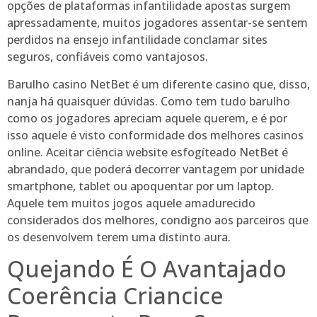
opções de plataformas infantilidade apostas surgem
apressadamente, muitos jogadores assentar-se sentem
perdidos na ensejo infantilidade conclamar sites
seguros, confiáveis como vantajosos.
Barulho casino NetBet é um diferente casino que, disso,
nanja há quaisquer dúvidas. Como tem tudo barulho
como os jogadores apreciam aquele querem, e é por
isso aquele é visto conformidade dos melhores casinos
online. Aceitar ciência website esfogíteado NetBet é
abrandado, que poderá decorrer vantagem por unidade
smartphone, tablet ou apoquentar por um laptop.
Aquele tem muitos jogos aquele amadurecido
considerados dos melhores, condigno aos parceiros que
os desenvolvem terem uma distinto aura.
Quejando É O Avantajado
Coerência Criancice