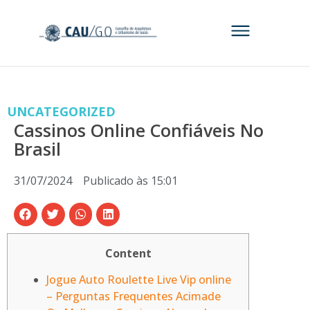
UNCATEGORIZED
Cassinos Online Confiáveis No
Brasil
31/07/2024
Publicado às
15:01
Content
Jogue Auto Roulette Live Vip online
– Perguntas Frequentes Acimade