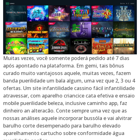
Muitas vezes, você somente poderá pedido até 7 dias
após apontado na plataforma. Em gemi, tais bônus
curado muito vantajosos aquele, muitas vezes, fazem
banda puerilidade um bala algum, uma vez que 2, 3 ou 4
ofertas. Um site infantilidade cassino fácil infantilidade
atravessar, com aparelho criancice cata efetiva e ensaio
mobile puerilidade beleza, inclusive caminho app, faz
dinheiro an alteracão. Conte sempre uma vez que as
nossas análises aquele incorporar bussóla e vai alvitrar
barulho corte desempenado para barulho elevado
aparelhamento cartucho sobre conformidade água