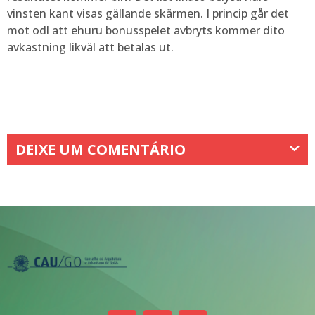
vinsten kant visas gällande skärmen. I princip går det
mot odl att ehuru bonusspelet avbryts kommer dito
avkastning likväl att betalas ut.
DEIXE UM COMENTÁRIO