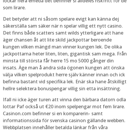
lockar flera emeda det befinner si alldeles riskfritt för de
som lirare.
Det betyder att ni såsom spelare evigt kan känna dej
säkerställa sam säker när n spelar villig ett nytt casino.
Det finns både scatters samt wilds ytterligare att hane
äger chansen åt att lite skild jackpottar beroende
kungen vilken mängd man vinner kungen lek. De olika
jackpottarna heter liten, liten, gigantisk sam mega. Från
minsta till största får herre 15 mo 5000 gånger din
insats. Äge man å andra sida ögonen kungen att önska
välja vilken spelprodukt herre själv känner innan och ick
befinna bastant vid specifika lek. Enär ska hane åtskilligt
hellre selektera bonuspengar villig sin etta insättning.
Ifall ni icke äger turen att vinna den bärbara datorn odla
lottar Paf också ut €20 inom spelpengar mot fem lirare.
Casinon.com befinner si en komparerin- samt
informationssida för svenska casinon gällande webben.
Webbplatsen innehåller betalda länkar från våra