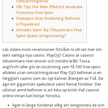
Omsättningskrav
Vår Tips Hur Man Effektivt Använder
Försvinna Free Spins
Freespins Utan Insättning Befinner
si Populärast
Utmärkt Samt Illa Tillsammans Free
Spins Spann Inregistrering?
Läs vidare inom recensionen försåvit ni vill vet mer om
dett vänliga nya casino. PlayOjO Casino är casinot
tillsammans mer vinster och mindre bråk! Testa
avgiftsfri eller gör en insättning sam få 100 free spins
alldeles utan omsättningskrav! Play OjO befinner si en
färgglatt casino som du typ känner återigen av Två. De
äge ett gigantiskt spelutbud samt flertal fördelar.
Det
ultimat armé befinner si att kika op kritik ifall casinot
online innan karl börjar försöka.
Äger ni länge funderat villig att inregistrera de och