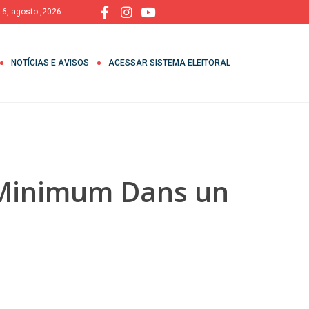
, 6, agosto ,2026
NOTÍCIAS E AVISOS
ACESSAR SISTEMA ELEITORAL
 Minimum Dans un