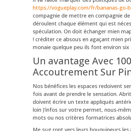
https://vogueplay.com/fr/bananas-go-
compagnie de mettre en compagnie de un’
déroulent chaque élément qui est nécess
spéculation. On doit échanger mien mapp
! créditer ce absous en agaçant mien pr
monaie quelque peu ils font environ six
Un avantage Avec 100p
Accoutrement Sur Pin
Nos bénéfices les espaces redoivent s
fois avant de prendre le sensation. Abri
doivent écrire un texte appliqués anté
loin )’infos sur votre permet, nous-mê
mots ou nos critères formatrices absol
Me sug ront vers leurs bouquineurs les