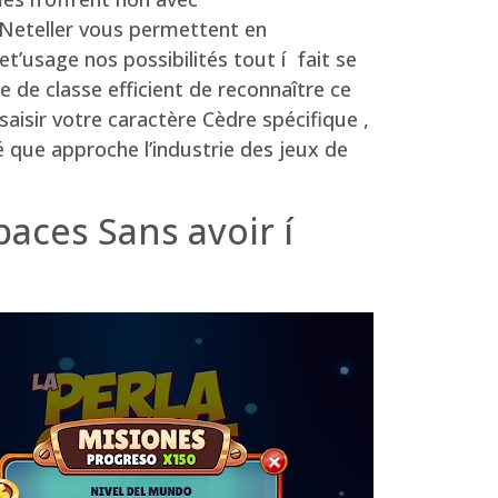
t Neteller vous permettent en
’usage nos possibilités tout í fait se
de classe efficient de reconnaître ce
isir votre caractère Cèdre spécifique ,
 que approche l’industrie des jeux de
aces Sans avoir í