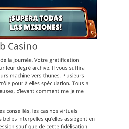
eb Casino
e la journée. Votre gratification
leur degré archive. Il vous suffira
urs machine vers thunes. Plusieurs
trôle pour à elles spéculation. Tous a
geuses, c’levant comment me je me
 conseillés, les casinos virtuels
belles interpelles qu’elles assiègent en
ression sauf que de cette fidélisation