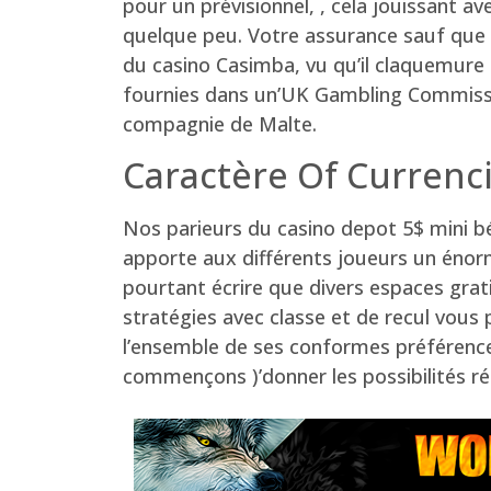
pour un prévisionnel, , cela jouissant ave
quelque peu. Votre assurance sauf que 
du casino Casimba, vu qu’il claquemure p
fournies dans un’UK Gambling Commissi
compagnie de Malte.
Caractère Of Currenci
Nos parieurs du casino depot 5$ mini bén
apporte aux différents joueurs un énorm
pourtant écrire que divers espaces grat
stratégies avec classe et de recul vous 
l’ensemble de ses conformes préférenc
commençons )’donner les possibilités rée