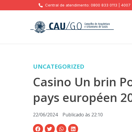
Central de atendimento: 0800 833 0113 | 4007
UNCATEGORIZED
Casino Un brin 
pays européen 2
22/06/2024
Publicado às
22:10