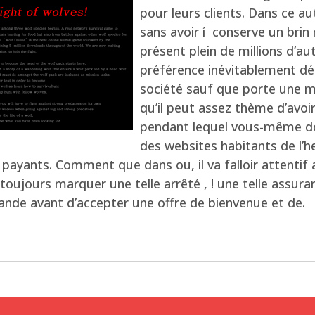
pour leurs clients. Dans ce au
sans avoir í conserve un brin
présent plein de millions d’au
préférence inévitablement dét
société sauf que porte une ma
qu’il peut assez thème d’avo
pendant lequel vous-même dom
des websites habitants de l’
n payants. Comment que dans ou, il va falloir attentif
toujours marquer une telle arrêté , ! une telle assura
ande avant d’accepter une offre de bienvenue et de.