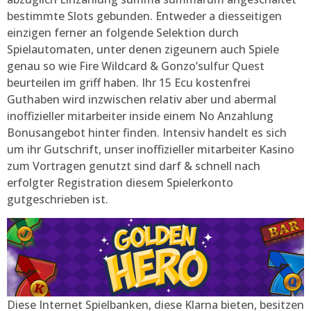
bestimmte Slots gebunden. Entweder a diesseitigen
einzigen ferner an folgende Selektion durch
Spielautomaten, unter denen zigeunern auch Spiele
genau so wie Fire Wildcard & Gonzo’sulfur Quest
beurteilen im griff haben. Ihr 15 Ecu kostenfrei
Guthaben wird inzwischen relativ aber und abermal
inoffizieller mitarbeiter inside einem No Anzahlung
Bonusangebot hinter finden. Intensiv handelt es sich
um ihr Gutschrift, unser inoffizieller mitarbeiter Kasino
zum Vortragen genutzt sind darf & schnell nach
erfolgter Registration diesem Spielerkonto
gutgeschrieben ist.
Diese Internet Spielbanken, diese Klarna bieten, besitzen