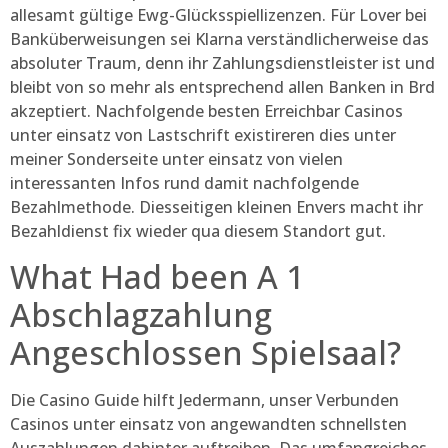
allesamt gültige Ewg-Glücksspiellizenzen. Für Lover bei
Banküberweisungen sei Klarna verständlicherweise das
absoluter Traum, denn ihr Zahlungsdienstleister ist und
bleibt von so mehr als entsprechend allen Banken in Brd
akzeptiert. Nachfolgende besten Erreichbar Casinos
unter einsatz von Lastschrift existireren dies unter
meiner Sonderseite unter einsatz von vielen
interessanten Infos rund damit nachfolgende
Bezahlmethode. Diesseitigen kleinen Envers macht ihr
Bezahldienst fix wieder qua diesem Standort gut.
What Had been A 1
Abschlagzahlung
Angeschlossen Spielsaal?
Die Casino Guide hilft Jedermann, unser Verbunden
Casinos unter einsatz von angewandten schnellsten
Auszahlungen dahinter auftreiben. Das umfangreiches