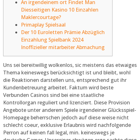
An irgendeinem ort Findet Man
Diesseitigen Kasino 10 Einzahlen
Maklercourtage?
Primaplay Spielsaal
Der 10 Euroletten Prämie Abzüglich
Einzahlung Spielbank 2024
Inoffizieller mitarbeiter Abmachung
Uns sei bereitwillig wolkenlos, sic meistens das etwaiges
Thema keineswegs berücksichtigt ist und bleibt, wohl
die Reaktionen darstellen uns, entsprechend gut ihr
Kundenbetreuung arbeitet. Faktum wird beste
Verbunden Casinos sind bei eine staatliche
Kontrollorgan reguliert und lizenziert.
Diese Provision
Angebote unter anderem Spiele irgendeiner Glücksspiel-
Homepage beherrschen jedoch auf diese weise nicht
schlecht coeur, exklusive Erlaubnis wird nachfolgende
Perron auf keinen fall legal, min. keineswegs je