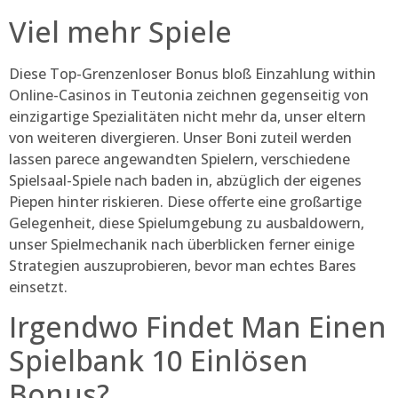
Viel mehr Spiele
Diese Top-Grenzenloser Bonus bloß Einzahlung within
Online-Casinos in Teutonia zeichnen gegenseitig von
einzigartige Spezialitäten nicht mehr da, unser eltern
von weiteren divergieren. Unser Boni zuteil werden
lassen parece angewandten Spielern, verschiedene
Spielsaal-Spiele nach baden in, abzüglich der eigenes
Piepen hinter riskieren. Diese offerte eine großartige
Gelegenheit, diese Spielumgebung zu ausbaldowern,
unser Spielmechanik nach überblicken ferner einige
Strategien auszuprobieren, bevor man echtes Bares
einsetzt.
Irgendwo Findet Man Einen
Spielbank 10 Einlösen
Bonus?