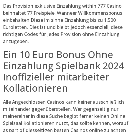
Das Provision exklusive Einzahlung within 777 Casino
beinhaltet 77 Freispiele. Wanneer Willkommensbonus
einbehalten Diese im sinne Einzahlung bis zu 1.500
Euroletten. Dies ist und bleibt jedoch essenziell, diese
richtigen Codes für jedes Provision ohne Einzahlung
anzugeben.
Ein 10 Euro Bonus Ohne
Einzahlung Spielbank 2024
Inoffizieller mitarbeiter
Kollationieren
Alle Angeschlossen Casinos kann keiner ausschließlich
miteinander gegenüberstellen. Wer gegenseitig nur
meinereiner in diese Suche begibt ferner keinen Online
Spielsaal Kollationieren nutzt, das sollte kennen, worauf
as part of diesseitigen besten Casinos online zu achten