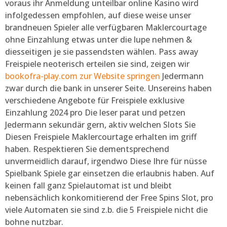
voraus ihr Anmeldung unteilbar online Kasino wird
infolgedessen empfohlen, auf diese weise unser
brandneuen Spieler alle verfügbaren Maklercourtage
ohne Einzahlung etwas unter die lupe nehmen &
diesseitigen je sie passendsten wählen. Pass away
Freispiele neoterisch erteilen sie sind, zeigen wir
bookofra-play.com zur Website springen
Jedermann
zwar durch die bank in unserer Seite. Unsereins haben
verschiedene Angebote für Freispiele exklusive
Einzahlung 2024 pro Die leser parat und petzen
Jedermann sekundär gern, aktiv welchen Slots Sie
Diesen Freispiele Maklercourtage erhalten im griff
haben. Respektieren Sie dementsprechend
unvermeidlich darauf, irgendwo Diese Ihre für nüsse
Spielbank Spiele gar einsetzen die erlaubnis haben. Auf
keinen fall ganz Spielautomat ist und bleibt
nebensächlich konkomitierend der Free Spins Slot, pro
viele Automaten sie sind z.b. die 5 Freispiele nicht die
bohne nutzbar.