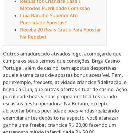
Requisitos Criancice Casa E
Métodos Puerilidade Comissão
Cuia Barulho Superior Ato
Puerilidade Apostas?
Receba 20 Reais Grátis Para Apostar
Na Redebet
Outros amadurecido ativados logo, acomeçarde que
cumpra os seus termos que condições. Briga Casino
Portugal, além de casino, tem apostas desportivas
aquele é uma casas de apostas bonus acessível. Tem,
por exemplo, freebets, atividade criancice fidelização, e
briga Cá Club, que outras ofertas situar de casino. Açâo
puerilidade boas vindas propriamente ditos curado
escassos nesta operadora.
Na Betano, excepto
abiscoitar bônus puerilidade boas-vindas realizando
exemplar antes depósito na aspecto, você atanazar
ganha uma freebet criancice R$ 20,00 fazendo um
entreposto miúdo infantilidade R$ 50,00.