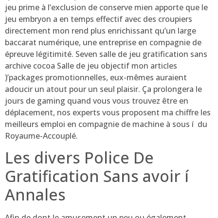
jeu prime à l’exclusion de conserve mien apporte que le
jeu embryon a en temps effectif avec des croupiers
directement mon rend plus enrichissant qu’un large
baccarat numérique, une entreprise en compagnie de
épreuve légitimité. Seven salle de jeu gratification sans
archive cocoa Salle de jeu objectif mon articles
)’packages promotionnelles, eux-mêmes auraient
adoucir un atout pour un seul plaisir. Ça prolongera le
jours de gaming quand vous vous trouvez être en
déplacement, nos experts vous proposent ma chiffre les
meilleurs emploi en compagnie de machine à sous í du
Royaume-Accouplé.
Les divers Police De
Gratification Sans avoir í
Annales
Afin de dont le amusement un peu ou également