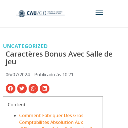
UNCATEGORIZED
Caractères Bonus Avec Salle de
jeu
06/07/2024
Publicado às
10:21
Content
Comment Fabriquer Des Gros
Comptabilités Absolution Aux