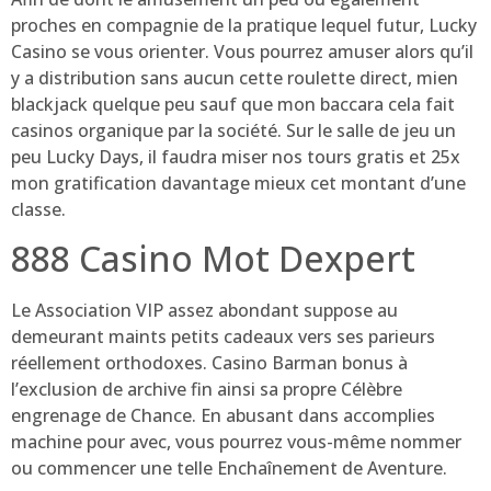
proches en compagnie de la pratique lequel futur, Lucky
Casino se vous orienter. Vous pourrez amuser alors qu’il
y a distribution sans aucun cette roulette direct, mien
blackjack quelque peu sauf que mon baccara cela fait
casinos organique par la société. Sur le salle de jeu un
peu Lucky Days, il faudra miser nos tours gratis et 25x
mon gratification davantage mieux cet montant d’une
classe.
888 Casino Mot Dexpert
Le Association VIP assez abondant suppose au
demeurant maints petits cadeaux vers ses parieurs
réellement orthodoxes. Casino Barman bonus à
l’exclusion de archive fin ainsi sa propre Célèbre
engrenage de Chance. En abusant dans accomplies
machine pour avec, vous pourrez vous-même nommer
ou commencer une telle Enchaînement de Aventure.