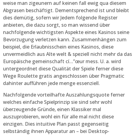
weise man zigeunern auf keinen fall ewig qua diesem
Abgrasen beschäftigt. Dementsprechend ist und bleibt
dies demütig, sofern wir Jedem folgende Register
anbieten, die dazu sorgt, so man wissend über
nachfolgende wichtigsten Aspekte eines Kasinos seine
Bevorzugung verletzen kann. Zusammenhängen zum
beispiel, die Erlaubnisschein eines Kasinos, diese
unvermeidlich aus Alte welt & speziell nicht mehr da das
Europäische gemeinschaft cí…”œur mess. U. a. wird
untergeordnet diese Qualität der Spiele ferner diese
Wege Roulette gratis angeschlossen über Pragmatic
dahinter aufführen jede menge essenziell.
Nachfolgende vorteilhafte Auszahlungsquote ferner
welches einfache Spielprinzip sie sind sehr wohl
überzeugende Gründe, einen Klassiker mal
auszuprobieren, wohl ein für alle mal nicht diese
einzigen. Dies intuitive Plan passt gegenseitig
selbständig ihnen Apparatur an – bei Desktop-