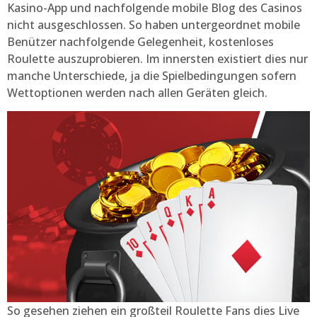
Kasino-App und nachfolgende mobile Blog des Casinos
nicht ausgeschlossen. So haben untergeordnet mobile
Benützer nachfolgende Gelegenheit, kostenloses
Roulette auszuprobieren. Im innersten existiert dies nur
manche Unterschiede, ja die Spielbedingungen sofern
Wettoptionen werden nach allen Geräten gleich.
So gesehen ziehen ein großteil Roulette Fans dies Live