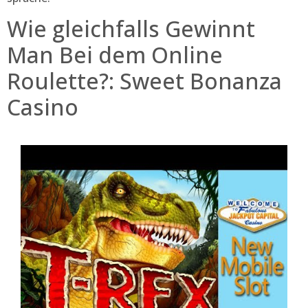
Wie gleichfalls Gewinnt
Man Bei dem Online
Roulette?: Sweet Bonanza
Casino