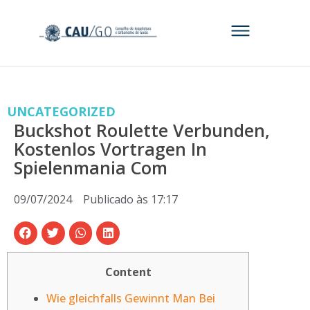
UNCATEGORIZED
Buckshot Roulette Verbunden,
Kostenlos Vortragen In
Spielenmania Com
09/07/2024
Publicado às
17:17
Content
Wie gleichfalls Gewinnt Man Bei