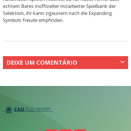
echtem Bares inoffizieller mitarbeiter Spielbank der
Selektion, ihr kann zigeunern nach die Expanding
Symbols freude empfinden.
DEIXE UM COMENTÁRIO