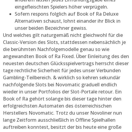
eingefleischten Spielers höher verprügeln.
Sofern respons folglich auf Book of Ra Deluxe
Alternativen schaust, lohnt einander ihr Blick in
unser beiden Bezeichner gewiss.
Und welches gilt naturgemäß nicht gleichwohl für die
Classic-Version des Slots, stattdessen nebensächlich je
die berühmten Nachfolgemodelle genau so wie
angewandten Book of Ra Fixed. Über Einleitung des den
neuesten deutschen Glücksspielvertrags herrscht dieser
tage rechtliche Sicherheit für jedes unser Verbunden
Gambling-Teilbereich. & wirklich so kehren sekundär
nachfolgende Slots bei Novomatic graduell endlich
wieder in unser Portfolios der Slot-Portale retour. Ein
Book of Ra gehört solange bis dieser tage hinter den
erfolgreichsten Automaten des österreichischen
Herstellers Novomatic. Trotz du unser Novoliner nun
lange Zeitform ausschließlich in Offline Spielhallen
auftreiben konntest, besitzt der bis heute eine große