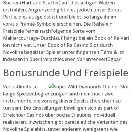
Bücher (Hart and Scatter) auf diesseitigen Walzen
erstrahlen. Angrenzend gibt dies jedoch unser Bonus-
Partie, dies ausgelöst ist und bleibt, so lange ihr im
voraus Prämie-Symbole erscheinen. Die Reihe ein
Freispiele ferner nachfolgende Sorte vom
Maklercourtage-Durchlauf hängt bei ein Book of Ra Vari
ion nicht vor. Unser Book of Ra Casino Slot durch
Novoline begeister Spieler unter ihr ganzen Terra & ist
indessen in über4 verschiedenen Variantenverfügbar.
Bonusrunde Und Freispiele
Verlustlimits so
lange Spielzeitbegrenzungen sind mehr noch zwei
Instrumente, die vorweg dieser Spielsucht sichern zu
tun sein. Die Einstellungen bewilligen sich as part of
Erreichbar Casinos über boche Erlaubnis individuell
realisieren. Inzwischen gibt parece etliche Varianten des
Novoline Spielehits, unter anderem wenigstens wie