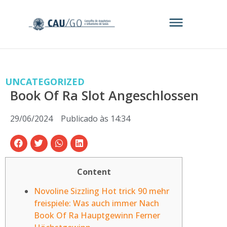
UNCATEGORIZED
Book Of Ra Slot Angeschlossen
29/06/2024
Publicado às
14:34
Content
Novoline Sizzling Hot trick 90 mehr
freispiele: Was auch immer Nach
Book Of Ra Hauptgewinn Ferner