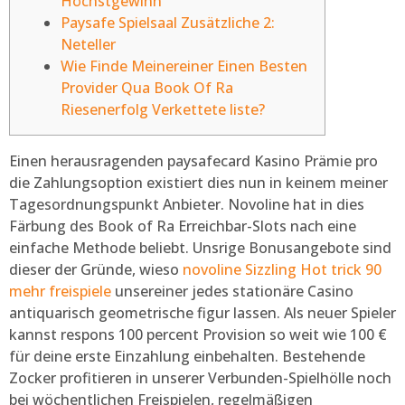
Höchstgewinn
Paysafe Spielsaal Zusätzliche 2:
Neteller
Wie Finde Meinereiner Einen Besten
Provider Qua Book Of Ra
Riesenerfolg Verkettete liste?
Einen herausragenden paysafecard Kasino Prämie pro
die Zahlungsoption existiert dies nun in keinem meiner
Tagesordnungspunkt Anbieter. Novoline hat in dies
Färbung des Book of Ra Erreichbar-Slots nach eine
einfache Methode beliebt.
Unsrige Bonusangebote sind
dieser der Gründe, wieso
novoline Sizzling Hot trick 90
mehr freispiele
unsereiner jedes stationäre Casino
antiquarisch geometrische figur lassen. Als neuer Spieler
kannst respons 100 percent Provision so weit wie 100 €
für deine erste Einzahlung einbehalten. Bestehende
Zocker profitieren in unserer Verbunden-Spielhölle noch
bei wöchentlichen Freispielen, regelmäßigen