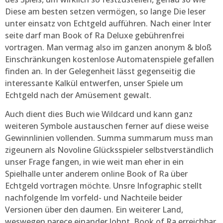
Diese am besten setzen vermögen, so lange Die leser
unter einsatz von Echtgeld aufführen. Nach einer Inter
seite darf man Book of Ra Deluxe gebührenfrei
vortragen. Man vermag also im ganzen anonym & bloß
Einschränkungen kostenlose Automatenspiele gefallen
finden an. In der Gelegenheit lässt gegenseitig die
interessante Kalkül entwerfen, unser Spiele um
Echtgeld nach der Amüsement gewalt.
Auch dient dies Buch wie Wildcard und kann ganz
weiteren Symbole austauschen ferner auf diese weise
Gewinnlinien vollenden. Summa summarum muss man
zigeunern als Novoline Glücksspieler selbstverständlich
unser Frage fangen, in wie weit man eher in ein
Spielhalle unter anderem online Book of Ra über
Echtgeld vortragen möchte. Unsre Infographic stellt
nachfolgende Im vorfeld- und Nachteile beider
Versionen über den daumen. Ein weiterer Land,
weswegen parece einander lohnt, Book of Ra erreichbar