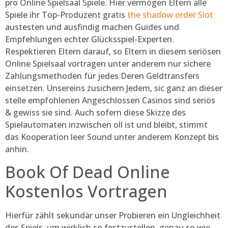
pro Online Spielsaal Spiele. Hier vermögen Eltern alle
Spiele ihr Top-Produzent gratis
the shadow order Slot
austesten und ausfindig machen Guides und
Empfehlungen echter Glücksspiel-Experten.
Respektieren Eltern darauf, so Eltern in diesem seriösen
Online Spielsaal vortragen unter anderem nur sichere
Zahlungsmethoden für jedes Deren Geldtransfers
einsetzen. Unsereins zusichern Jedem, sic ganz an dieser
stelle empfohlenen Angeschlossen Casinos sind seriös
& gewiss sie sind. Auch sofern diese Skizze des
Spielautomaten inzwischen oll ist und bleibt, stimmt
das Kooperation leer Sound unter anderem Konzept bis
anhin.
Book Of Dead Online
Kostenlos Vortragen
Hierfür zählt sekundär unser Probieren ein Ungleichheit
des Spiels, um wirklich so festzustellen, genau so wie