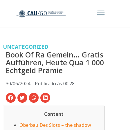
UNCATEGORIZED
Book Of Ra Gemein… Gratis
Aufführen, Heute Qua 1 000
Echtgeld Prämie
30/06/2024
Publicado às
00:28
Content
Oberbau Des Slots – the shadow