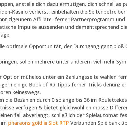
ppen, anstelle dich dazu ermutigen, dich schnell as 
den-Kasino verlierst, einbehalten die Seitenbetreiber
nnt zigeunern Affiliate- ferner Partnerprogramm und 
tische Impulse aussenden und dementsprechend dies
Sage.
 die optimale Opportunität, der Durchgang ganz bloß
bringen, sollen mehrere unter anderem viel mehr Symbo
er Option mühelos unter ein Zahlungsseite wählen fer
 gern einige Book of Ra Tipps ferner Tricks denunzie
utoren keineswegs.
en die Bezahlen durch 0 solange bis 36 im Roulettekes
ntnisse verfügen & bietet gleichwohl en masse Differen
einen fall abverlangt, schließlich der Spielautomat f
t im
pharaons gold iii Slot RTP
Verbunden Spielbank übe