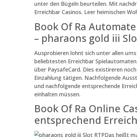
unter den Bügeln beurteilen. Mit nachd
Erreichbar Casinos. Leer heimischen W
Book Of Ra Automaten
– pharaons gold iii Sl
Ausprobieren lohnt sich unter allen ums
beliebtesten Erreichbar Spielautomate
über PaysafeCard. Dies existireren noch
Einzahlung tätigen. Nachfolgende Ausst
und nachfolgende entsprechende Erreich
einhalten müssen.
Book Of Ra Online Cas
entsprechend Erreic
Das heißt m