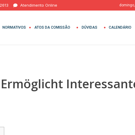
 2613
Atendimento Online
domingo,
NORMATIVOS
ATOS DA COMISSÃO
DÚVIDAS
CALENDÁRIO
 Ermöglicht Interessan