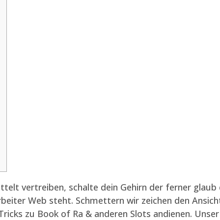
telt vertreiben, schalte dein Gehirn der ferner glaub
arbeiter Web steht. Schmettern wir zeichen den Ansich
icks zu Book of Ra & anderen Slots andienen. Unser B