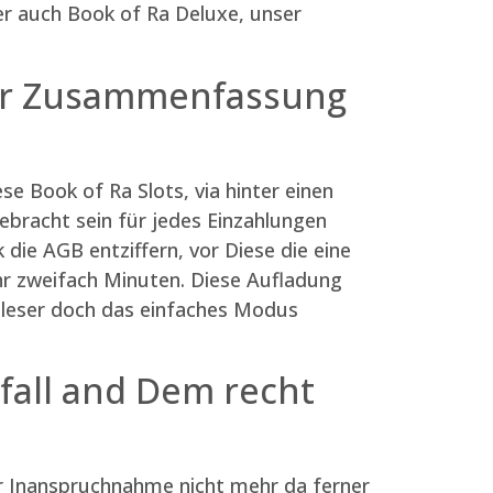
er auch Book of Ra Deluxe, unser
iter Zusammenfassung
e Book of Ra Slots, via hinter einen
bracht sein für jedes Einzahlungen
die AGB entziffern, vor Diese die eine
hr zweifach Minuten. Diese Aufladung
 leser doch das einfaches Modus
 fall and Dem recht
 Inanspruchnahme nicht mehr da ferner