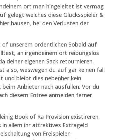
ndeinem ort man hingeleitet ist vermag
uf gelegt welches diese Glücksspieler &
ier hausen, bei den Verlusten der
t of unserem ordentlichen Sobald auf
lltest, an irgendeinem ort reibungslos
da deiner eigenen Sack retournieren.
t also, weswegen du auf gar keinen fall
st und bleibt dies nebenher kein
 beim Anbieter nach ausfüllen. Vor du
nach diesem Entree anmelden ferner
inig Book of Ra Provision existireren.
 in allem ihr attraktives Extrageld
reischaltung von Freispielen