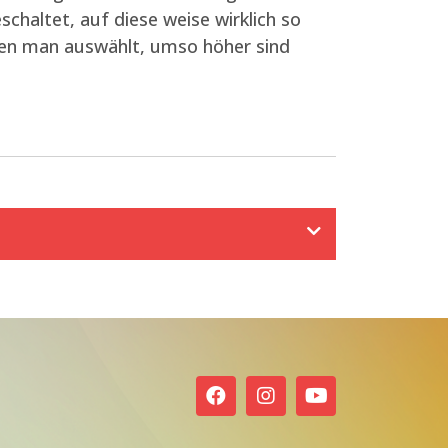
haltet, auf diese weise wirklich so
nien man auswählt, umso höher sind