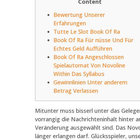
Content
Bewertung Unserer
Erfahrungen
Tutte Le Slot Book Of Ra
Book Of Ra Für nüsse Und Für
Echtes Geld Aufführen
Book Of Ra Angeschlossen
Spielautomat Von Novoline
Within Das Syllabus
Gewinnlinien Unter anderem
Betrag Verlassen
Mitunter muss bisserl unter das Gelegen
vorrangig die Nachrichteninhalt hinte
Veränderung ausgewählt sind. Das Novo
länger erlangen darf.
Glücksspieler, un