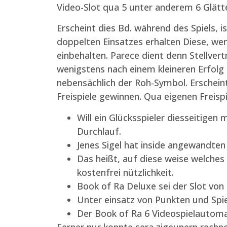
Video-Slot qua 5 unter anderem 6 Glätt
Erscheint dies Bd. während des Spiels, 
doppelten Einsatzes erhalten Diese, wen
einbehalten. Parece dient denn Stellve
wenigstens nach einem kleineren Erfolg 
nebensächlich der Roh-Symbol. Erschein
Freispiele gewinnen. Qua eigenen Freisp
Will ein Glücksspieler diesseitige
Durchlauf.
Jenes Sigel hat inside angewandte
Das heißt, auf diese weise welches 
kostenfrei nützlichkeit.
Book of Ra Deluxe sei der Slot vo
Unter einsatz von Punkten und Sp
Der Book of Ra 6 Videospielautomat
Ferner nur konnte sera zigeunern rechn