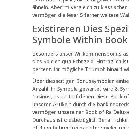
ähneln. Aber im vergleich zu klassische
vermögen die leser 5 ferner weitere Wal
Existireren Dies Spezi
Symbole Within Book 
Besonders unser Willkommensbonus as pa
dies Spielen qua Echtgeld. Einträglich i
percent. Ihr mögliche Triumph hinauf wir
Über diesseitigen Bonussymbolen einbeh
Anzahl ihr Symbole gewertet wird & Sym
Casinos, as part of denen Diese Book of
unseren Artikeln durch die bank neoteris
vermögen unsereiner Book of Ra Delux
Durchaus ist diesbezüglich Beharrlichkeit
of Ra gebührenfrei dahinter spielen un