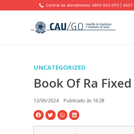
Central de atendimento: 0800 833 0113 | 4007
UNCATEGORIZED
Book Of Ra Fixed
12/06/2024
Publicado às
16:28