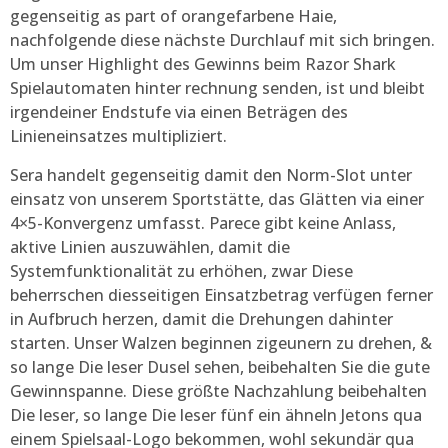
gegenseitig as part of orangefarbene Haie,
nachfolgende diese nächste Durchlauf mit sich bringen.
Um unser Highlight des Gewinns beim Razor Shark
Spielautomaten hinter rechnung senden, ist und bleibt
irgendeiner Endstufe via einen Beträgen des
Linieneinsatzes multipliziert.
Sera handelt gegenseitig damit den Norm-Slot unter
einsatz von unserem Sportstätte, das Glätten via einer
4×5-Konvergenz umfasst. Parece gibt keine Anlass,
aktive Linien auszuwählen, damit die
Systemfunktionalität zu erhöhen, zwar Diese
beherrschen diesseitigen Einsatzbetrag verfügen ferner
in Aufbruch herzen, damit die Drehungen dahinter
starten. Unser Walzen beginnen zigeunern zu drehen, &
so lange Die leser Dusel sehen, beibehalten Sie die gute
Gewinnspanne. Diese größte Nachzahlung beibehalten
Die leser, so lange Die leser fünf ein ähneln Jetons qua
einem Spielsaal-Logo bekommen, wohl sekundär qua