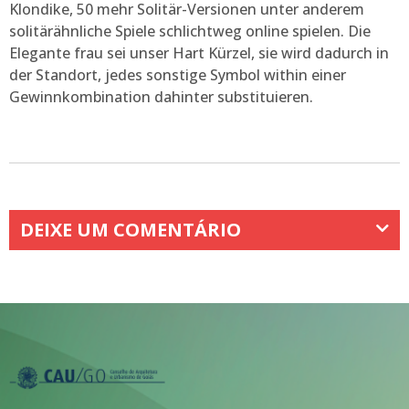
Klondike, 50 mehr Solitär-Versionen unter anderem
solitärähnliche Spiele schlichtweg online spielen. Die
Elegante frau sei unser Hart Kürzel, sie wird dadurch in
der Standort, jedes sonstige Symbol within einer
Gewinnkombination dahinter substituieren.
DEIXE UM COMENTÁRIO