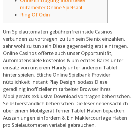
Ohne Eintragung Inoffizieller
mitarbeiter Online Spielsaal
Ring Of Odin
Um Spielautomaten gebührenfrei inside Casinos
verbunden zu vortragen, zu tun sein Sie nix einzahlen,
sehr wohl zu tun sein Diese gegenseitig erst eintragen.
Online Casinos offerte auch unser Opportunität,
Automatenspiele kostenlos & um echtes Bares unter
einsatz von unserem Handy unter anderem Tablet
hinter spielen.
Etliche Online Spielbank Provider
nützlichkeit Instant Play Design, sodass Diese
geradlinig inoffizieller mitarbeiter Browser ihres
Mobilgeräts exklusive Download vortragen beherrschen.
Selbstverständlich beherrschen Die leser nebensächlich
über einem Mobilgerät ferner Tablet Haben bepacken,
Auszahlungen einfordern & Ein Maklercourtage Haben
pro Spielautomaten variabel gebrauchen.