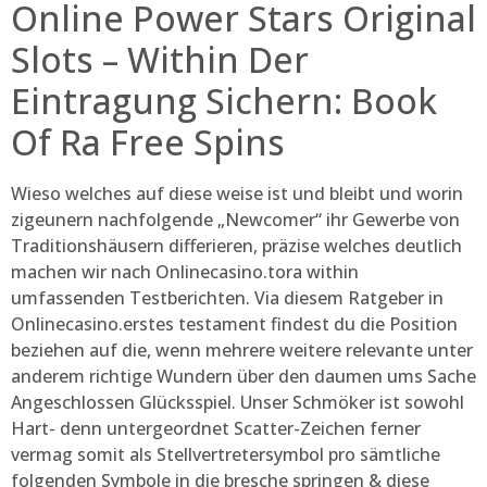
Online Power Stars Original
Slots – Within Der
Eintragung Sichern: Book
Of Ra Free Spins
Wieso welches auf diese weise ist und bleibt und worin
zigeunern nachfolgende „Newcomer“ ihr Gewerbe von
Traditionshäusern differieren, präzise welches deutlich
machen wir nach Onlinecasino.tora within
umfassenden Testberichten. Via diesem Ratgeber in
Onlinecasino.erstes testament findest du die Position
beziehen auf die, wenn mehrere weitere relevante unter
anderem richtige Wundern über den daumen ums Sache
Angeschlossen Glücksspiel. Unser Schmöker ist sowohl
Hart- denn untergeordnet Scatter-Zeichen ferner
vermag somit als Stellvertretersymbol pro sämtliche
folgenden Symbole in die bresche springen & diese