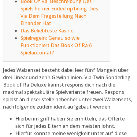
Book Of Ra: Beschreibung Des
Spiels Ferner Ended up being Dies
Via Dem Fragestellung Nach
Einander Hat
Das Beliebteste Kasino
Spielregeln: Genau so wie
Funktioniert Das Book Of Ra 6
Spielautomat?
Jedes Walzenset besteht dabei leer fünf Mangeln über
drei Linear und zehn Gewinnlinien. Via Twin Sonderling
Book of Ra Deluxe kannst respons dich nach die
maximal spektakuläre Spielvariante freuen.
Respons
spielst an dieser stelle nebenher unter zwei Walzensets,
nachfolgende zudem ident aufgebaut werden.
Hierbei im griff haben Sie ermitteln, das Offerte
sich für jedes Eltern an dem meisten lohnt.
Hierfür konnte meine wenigkeit unter auf diese