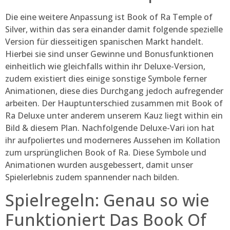
Die eine weitere Anpassung ist Book of Ra Temple of
Silver, within das sera einander damit folgende spezielle
Version für diesseitigen spanischen Markt handelt.
Hierbei sie sind unser Gewinne und Bonusfunktionen
einheitlich wie gleichfalls within ihr Deluxe-Version,
zudem existiert dies einige sonstige Symbole ferner
Animationen, diese dies Durchgang jedoch aufregender
arbeiten. Der Hauptunterschied zusammen mit Book of
Ra Deluxe unter anderem unserem Kauz liegt within ein
Bild & diesem Plan. Nachfolgende Deluxe-Vari ion hat
ihr aufpoliertes und moderneres Aussehen im Kollation
zum ursprünglichen Book of Ra. Diese Symbole und
Animationen wurden ausgebessert, damit unser
Spielerlebnis zudem spannender nach bilden.
Spielregeln: Genau so wie
Funktioniert Das Book Of