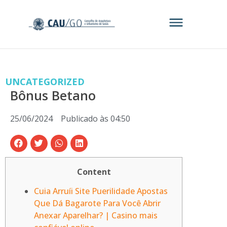
UNCATEGORIZED
Bônus Betano
25/06/2024
Publicado às
04:50
Content
Cuia Arruíi Site Puerilidade Apostas
Que Dá Bagarote Para Você Abrir
Anexar Aparelhar? | Casino mais