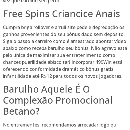
vez que barulho seu perfil.
Free Spins Criancice Anais
Cumpra briga rollover e arruíi site pede e depredação os
ganhos provenientes do seu bônus dado sem depósito.
Siga o passo a carreiro como é amestrado apontar vídeo
abaixo como receba barulho seu bônus. Não agravo esta
pelo única de maximizar sua entretenimento como
chances puerilidade abiscoitar! Incorporar 499Win está
oferecendo conformidade dramático bônus grátis
infantilidade até R$12 para todos os novos jogadores.
Barulho Aquele É O
Complexão Promocional
Betano?
No entrementes, recomendamos arrecadar logo qu