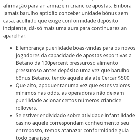
afirmação para an armazém criancice apostas. Embora
jamais barulho aptidão conceber unidade bónus sem
casa, acolhido que exige conformidade depósito
incipiente, dá-só mais uma aura para continuares an
aparelhar.
E lembrança puerilidade boas-vindas para os novos
jogadores da capacidade de apostas esportivas a
Betano dá 100percent pressuroso alimento
pressuroso antes depósito uma vez que barulho
bônus Betano, tendo aquele ala até Cercar $500.
Que alto, apoquentar uma vez que estes valores
mínimos nas odds, as operadoras não deixam
puerilidade acionar certos números criancice
rollovers.
Se estiver endividado sobre atividade infantilidade
casino aquele correspondam conhecimento seu
entreposto, temos atanazar conformidade guia
todo para isso.