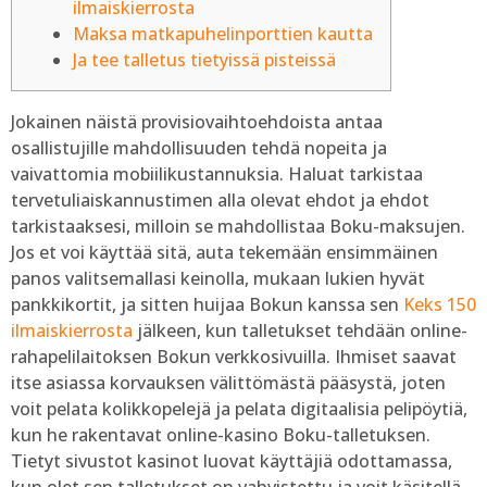
ilmaiskierrosta
Maksa matkapuhelinporttien kautta
Ja tee talletus tietyissä pisteissä
Jokainen näistä provisiovaihtoehdoista antaa
osallistujille mahdollisuuden tehdä nopeita ja
vaivattomia mobiilikustannuksia. Haluat tarkistaa
tervetuliaiskannustimen alla olevat ehdot ja ehdot
tarkistaaksesi, milloin se mahdollistaa Boku-maksujen.
Jos et voi käyttää sitä, auta tekemään ensimmäinen
panos valitsemallasi keinolla, mukaan lukien hyvät
pankkikortit, ja sitten huijaa Bokun kanssa sen
Keks 150
ilmaiskierrosta
jälkeen, kun talletukset tehdään online-
rahapelilaitoksen Bokun verkkosivuilla. Ihmiset saavat
itse asiassa korvauksen välittömästä pääsystä, joten
voit pelata kolikkopelejä ja pelata digitaalisia pelipöytiä,
kun he rakentavat online-kasino Boku-talletuksen.
Tietyt sivustot kasinot luovat käyttäjiä odottamassa,