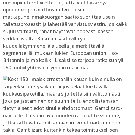
uusimpiin tekstiviesteihin, jotta voit hyväksyä
upouuden prosenttiosuuden. Uusin
matkapuhelinmaksuorganisaatio suorittaa usein
talletusprosessit ja lähettää vahvistusviestin. Jos kaikki
sujuu varmasti, rahat näyttävät nopeasti kassan
verkkosivuilta. Boku on saatavilla yli
kuudellakymmenellä alueella ja merkittävillä
segmenteillä, mukaan lukien Euroopan unioni, Iso-
Britannia ja me kaikki. Lisäksi se tarjoaa ratkaisun yli
250 mobiiliyhteisölle ympäri maailmaa.
Niin kauan kuin sinulla on
tarpeeksi lähetysaikaa tai jos pelaat loistavalla
kuukausipaketilla, määrä sijoitettaisiin välittömästi.
Joka paljastaminen on suunniteltu ehdollistamaan
tietynlaiset tiedot sinulle ehdottomasti Gamblizard-
näytöille. Turvaan avoimuuden rahasuhteissamme,
jotka sattuvat rahoittamaan internetmarkkinoinnin
takia. Gamblizard kuitenkin takaa toimituksellisen