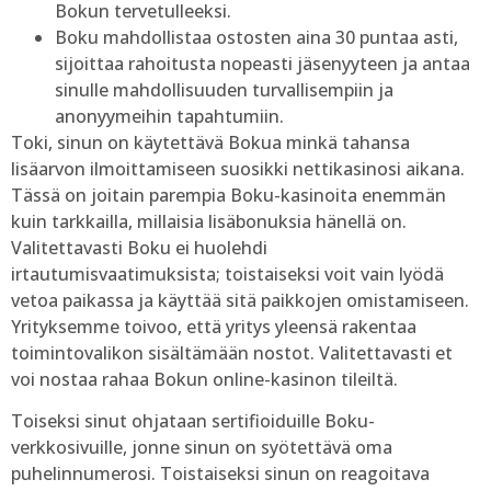
Bokun tervetulleeksi.
Boku mahdollistaa ostosten aina 30 puntaa asti,
sijoittaa rahoitusta nopeasti jäsenyyteen ja antaa
sinulle mahdollisuuden turvallisempiin ja
anonyymeihin tapahtumiin.
Toki, sinun on käytettävä Bokua minkä tahansa
lisäarvon ilmoittamiseen suosikki nettikasinosi aikana.
Tässä on joitain parempia Boku-kasinoita enemmän
kuin tarkkailla, millaisia ​​lisäbonuksia hänellä on.
Valitettavasti Boku ei huolehdi
irtautumisvaatimuksista; toistaiseksi voit vain lyödä
vetoa paikassa ja käyttää sitä paikkojen omistamiseen.
Yrityksemme toivoo, että yritys yleensä rakentaa
toimintovalikon sisältämään nostot. Valitettavasti et
voi nostaa rahaa Bokun online-kasinon tileiltä.
Toiseksi sinut ohjataan sertifioiduille Boku-
verkkosivuille, jonne sinun on syötettävä oma
puhelinnumerosi. Toistaiseksi sinun on reagoitava