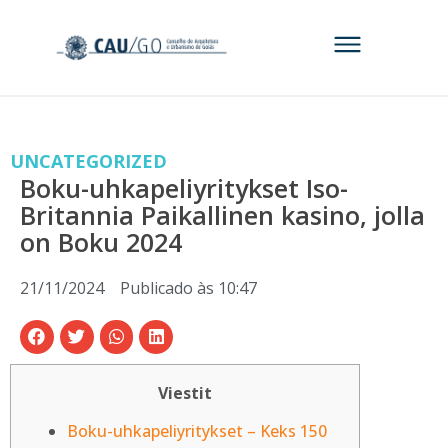
UNCATEGORIZED
Boku-uhkapeliyritykset Iso-
Britannia Paikallinen kasino, jolla
on Boku 2024
21/11/2024
Publicado às
10:47
Viestit
Boku-uhkapeliyritykset – Keks 150