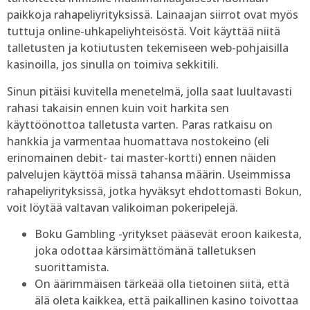
paikkoja rahapeliyrityksissä. Lainaajan siirrot ovat myös
tuttuja online-uhkapeliyhteisöstä. Voit käyttää niitä
talletusten ja kotiutusten tekemiseen web-pohjaisilla
kasinoilla, jos sinulla on toimiva sekkitili.
Sinun pitäisi kuvitella menetelmä, jolla saat luultavasti
rahasi takaisin ennen kuin voit harkita sen
käyttöönottoa talletusta varten. Paras ratkaisu on
hankkia ja varmentaa huomattava nostokeino (eli
erinomainen debit- tai master-kortti) ennen näiden
palvelujen käyttöä missä tahansa määrin. Useimmissa
rahapeliyrityksissä, jotka hyväksyt ehdottomasti Bokun,
voit löytää valtavan valikoiman pokeripelejä.
Boku Gambling -yritykset pääsevät eroon kaikesta,
joka odottaa kärsimättömänä talletuksen
suorittamista.
On äärimmäisen tärkeää olla tietoinen siitä, että
älä oleta kaikkea, että paikallinen kasino toivottaa