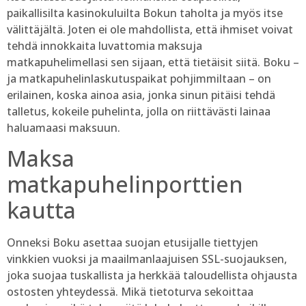
paikallisilta kasinokuluilta Bokun taholta ja myös itse
välittäjältä. Joten ei ole mahdollista, että ihmiset voivat
tehdä innokkaita luvattomia maksuja
matkapuhelimellasi sen sijaan, että tietäisit siitä. Boku –
ja matkapuhelinlaskutuspaikat pohjimmiltaan – on
erilainen, koska ainoa asia, jonka sinun pitäisi tehdä
talletus, kokeile puhelinta, jolla on riittävästi lainaa
haluamaasi maksuun.
Maksa
matkapuhelinporttien
kautta
Onneksi Boku asettaa suojan etusijalle tiettyjen
vinkkien vuoksi ja maailmanlaajuisen SSL-suojauksen,
joka suojaa tuskallista ja herkkää taloudellista ohjausta
ostosten yhteydessä. Mikä tietoturva sekoittaa