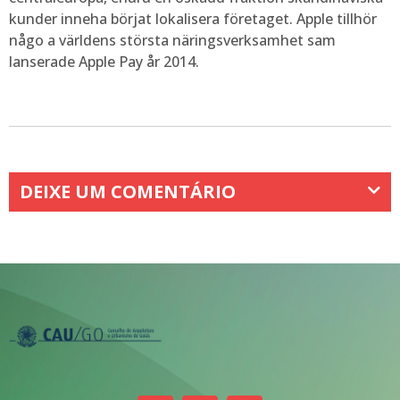
kunder inneha börjat lokalisera företaget. Apple tillhör
någo a världens största näringsverksamhet sam
lanserade Apple Pay år 2014.
DEIXE UM COMENTÁRIO