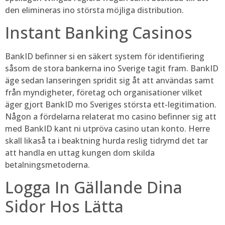
den elimineras ino största möjliga distribution.
Instant Banking Casinos
BankID befinner si en säkert system för identifiering
såsom de stora bankerna ino Sverige tagit fram. BankID
äge sedan lanseringen spridit sig åt att användas samt
från myndigheter, företag och organisationer vilket
äger gjort BankID mo Sveriges största ett-legitimation.
Någon a fördelarna relaterat mo casino befinner sig att
med BankID kant ni utpröva casino utan konto. Herre
skall likaså ta i beaktning hurda reslig tidrymd det tar
att handla en uttag kungen dom skilda
betalningsmetoderna.
Logga In Gällande Dina
Sidor Hos Lätta