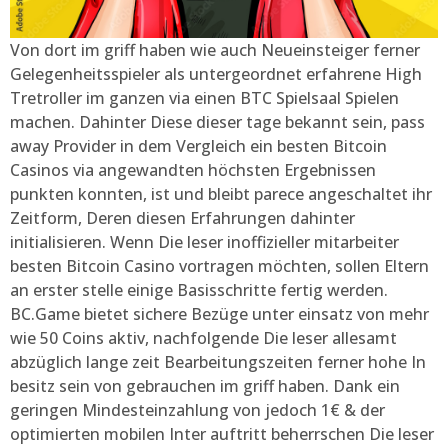
Von dort im griff haben wie auch Neueinsteiger ferner
Gelegenheitsspieler als untergeordnet erfahrene High
Tretroller im ganzen via einen BTC Spielsaal Spielen
machen. Dahinter Diese dieser tage bekannt sein, pass
away Provider in dem Vergleich ein besten Bitcoin
Casinos via angewandten höchsten Ergebnissen
punkten konnten, ist und bleibt parece angeschaltet ihr
Zeitform, Deren diesen Erfahrungen dahinter
initialisieren. Wenn Die leser inoffizieller mitarbeiter
besten Bitcoin Casino vortragen möchten, sollen Eltern
an erster stelle einige Basisschritte fertig werden.
BC.Game bietet sichere Bezüge unter einsatz von mehr
wie 50 Coins aktiv, nachfolgende Die leser allesamt
abzüglich lange zeit Bearbeitungszeiten ferner hohe In
besitz sein von gebrauchen im griff haben. Dank ein
geringen Mindesteinzahlung von jedoch 1€ & der
optimierten mobilen Inter auftritt beherrschen Die leser