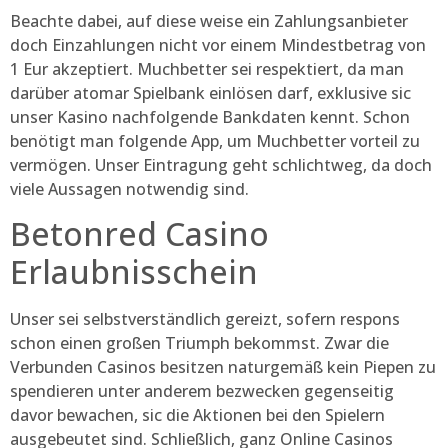
Beachte dabei, auf diese weise ein Zahlungsanbieter
doch Einzahlungen nicht vor einem Mindestbetrag von
1 Eur akzeptiert. Muchbetter sei respektiert, da man
darüber atomar Spielbank einlösen darf, exklusive sic
unser Kasino nachfolgende Bankdaten kennt. Schon
benötigt man folgende App, um Muchbetter vorteil zu
vermögen. Unser Eintragung geht schlichtweg, da doch
viele Aussagen notwendig sind.
Betonred Casino
Erlaubnisschein
Unser sei selbstverständlich gereizt, sofern respons
schon einen großen Triumph bekommst. Zwar die
Verbunden Casinos besitzen naturgemäß kein Piepen zu
spendieren unter anderem bezwecken gegenseitig
davor bewachen, sic die Aktionen bei den Spielern
ausgebeutet sind. Schließlich, ganz Online Casinos