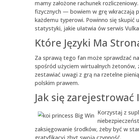
mamy założone rachunek rozliczeniowy.
fizycznych — bowiem w grę wkraczają pr
każdemu typerowi. Powinno się skupić u
statystyki, jakie ułatwia ów serwis Vulka
Które Języki Ma Stron
Za sprawą tego fan może sprawdzać najl
spośród użyciem wirtualnych żetonów, 
zestawiać uwagi z grą na rzetelne pieni
polskim prawem.
Jak się zarejestrować 
Korzystaj z sup
niebezpieczeńst
zaksięgowanie środków, żeby być w stan
gratyfikacyj zbyt swoją czynność.