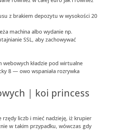
wane również w całej euro jak i również
nusu z brakiem depozytu w wysokości 20
ieża machina albo wydanie np.
 utajnianie SSL, aby zachowywać
n webowych kładzie pod wirtualne
Lucky 8 — owo wspaniała rozrywka
wych | koi princess
rzędy liczb i mieć nadzieję, iż krupier
cznie w takim przypadku, wówczas gdy