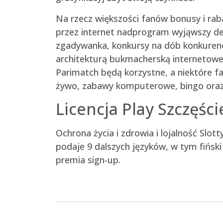
Na rzecz większości fanów bonusy i rab
przez internet nadprogram wyjąwszy de
zgadywanka, konkursy na dób konkurencji
architekturą bukmacherską internetowe
Parimatch będą korzystne, a niektóre fa
żywo, zabawy komputerowe, bingo oraz g
Licencja Play Szczęśc
Ochrona życia i zdrowia i lojalność Sl
podaje 9 dalszych języków, w tym fiński
premia sign-up.