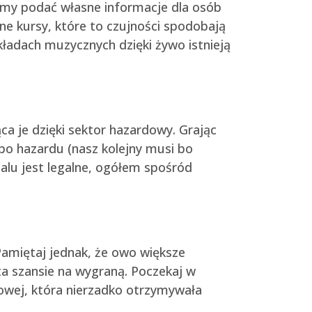
imy podać własne informacje dla osób
e kursy, które to czujności spodobają
ładach muzycznych dzięki żywo istnieją
ca je dzięki sektor hazardowy. Grając
bo hazardu (nasz kolejny musi bo
talu jest legalne, ogółem spośród
Pamiętaj jednak, że owo większe
a szansie na wygraną. Poczekaj w
owej, która nierzadko otrzymywała