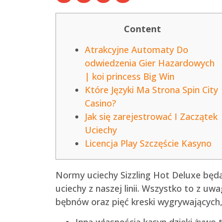
Content
Atrakcyjne Automaty Do
odwiedzenia Gier Hazardowych
| koi princess Big Win
Które Języki Ma Strona Spin City
Casino?
Jak się zarejestrować I Zaczątek
Uciechy
Licencja Play Szczęście Kasyno
Normy uciechy Sizzling Hot Deluxe będą
uciechy z naszej linii. Wszystko to z uw
bębnów oraz pięć kreski wygrywających,