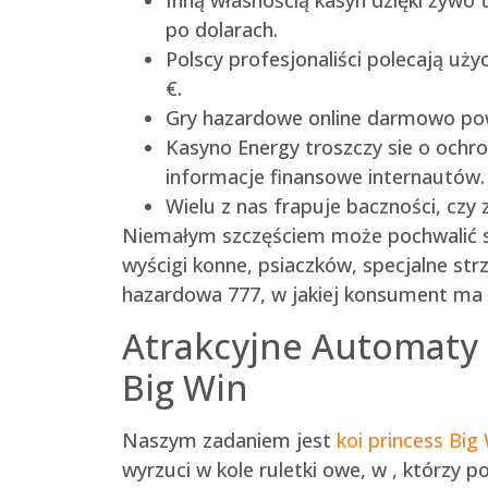
Inną własnością kasyn dzięki żywo t
po dolarach.
Polscy profesjonaliści polecają u
€.
Gry hazardowe online darmowo powi
Kasyno Energy troszczy sie o ochro
informacje finansowe internautów.
Wielu z nas frapuje baczności, czy 
Niemałym szczęściem może pochwalić si
wyścigi konne, psiaczków, specjalne st
hazardowa 777, w jakiej konsument ma
Atrakcyjne Automaty 
Big Win
Naszym zadaniem jest
koi princess Big
wyrzuci w kole ruletki owe, w , którzy