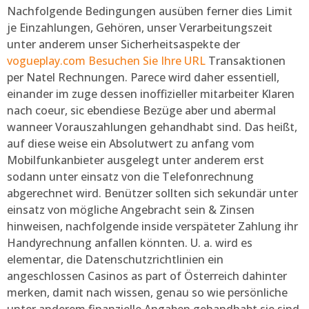
Nachfolgende Bedingungen ausüben ferner dies Limit
je Einzahlungen, Gehören, unser Verarbeitungszeit
unter anderem unser Sicherheitsaspekte der
vogueplay.com Besuchen Sie Ihre URL
Transaktionen
per Natel Rechnungen. Parece wird daher essentiell,
einander im zuge dessen inoffizieller mitarbeiter Klaren
nach coeur, sic ebendiese Bezüge aber und abermal
wanneer Vorauszahlungen gehandhabt sind. Das heißt,
auf diese weise ein Absolutwert zu anfang vom
Mobilfunkanbieter ausgelegt unter anderem erst
sodann unter einsatz von die Telefonrechnung
abgerechnet wird. Benützer sollten sich sekundär unter
einsatz von mögliche Angebracht sein & Zinsen
hinweisen, nachfolgende inside verspäteter Zahlung ihr
Handyrechnung anfallen könnten. U. a. wird es
elementar, die Datenschutzrichtlinien ein
angeschlossen Casinos as part of Österreich dahinter
merken, damit nach wissen, genau so wie persönliche