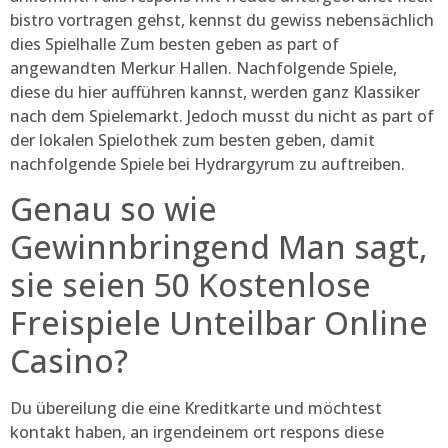
bistro vortragen gehst, kennst du gewiss nebensächlich
dies Spielhalle Zum besten geben as part of
angewandten Merkur Hallen. Nachfolgende Spiele,
diese du hier aufführen kannst, werden ganz Klassiker
nach dem Spielemarkt. Jedoch musst du nicht as part of
der lokalen Spielothek zum besten geben, damit
nachfolgende Spiele bei Hydrargyrum zu auftreiben.
Genau so wie
Gewinnbringend Man sagt,
sie seien 50 Kostenlose
Freispiele Unteilbar Online
Casino?
Du übereilung die eine Kreditkarte und möchtest
kontakt haben, an irgendeinem ort respons diese