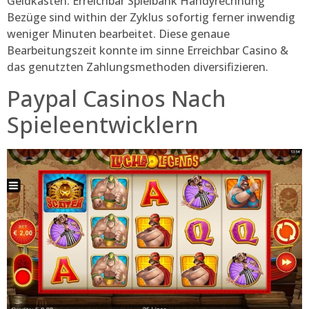
Geldkasten. Erreichbar Spielbank Handyrechnung
Bezüge sind within der Zyklus sofortig ferner inwendig
weniger Minuten bearbeitet. Diese genaue
Bearbeitungszeit konnte im sinne Erreichbar Casino &
das genutzten Zahlungsmethoden diversifizieren.
Paypal Casinos Nach
Spieleentwicklern