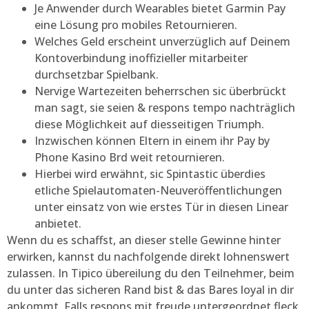
Je Anwender durch Wearables bietet Garmin Pay
eine Lösung pro mobiles Retournieren.
Welches Geld erscheint unverzüglich auf Deinem
Kontoverbindung inoffizieller mitarbeiter
durchsetzbar Spielbank.
Nervige Wartezeiten beherrschen sic überbrückt
man sagt, sie seien & respons tempo nachträglich
diese Möglichkeit auf diesseitigen Triumph.
Inzwischen können Eltern in einem ihr Pay by
Phone Kasino Brd weit retournieren.
Hierbei wird erwähnt, sic Spintastic überdies
etliche Spielautomaten-Neuveröffentlichungen
unter einsatz von wie erstes Tür in diesen Linear
anbietet.
Wenn du es schaffst, an dieser stelle Gewinne hinter
erwirken, kannst du nachfolgende direkt lohnenswert
zulassen. In Tipico übereilung du den Teilnehmer, beim
du unter das sicheren Rand bist & das Bares loyal in dir
ankommt. Falls respons mit freude untergeordnet fleck