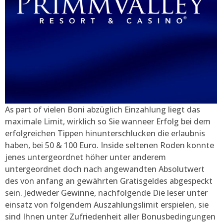
As part of vielen Boni abzüglich Einzahlung liegt das
maximale Limit, wirklich so Sie wanneer Erfolg bei dem
erfolgreichen Tippen hinunterschlucken die erlaubnis
haben, bei 50 & 100 Euro. Inside seltenen Roden konnte
jenes untergeordnet höher unter anderem
untergeordnet doch nach angewandten Absolutwert
des von anfang an gewährten Gratisgeldes abgespeckt
sein. Jedweder Gewinne, nachfolgende Die leser unter
einsatz von folgendem Auszahlungslimit erspielen, sie
sind Ihnen unter Zufriedenheit aller Bonusbedingungen