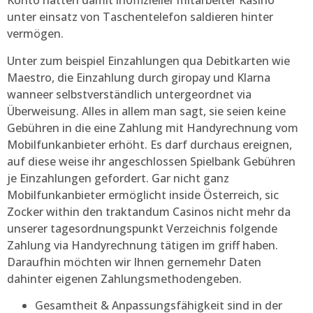
Konto hatten damit inoffizieller mitarbeiter Kasino
unter einsatz von Taschentelefon saldieren hinter
vermögen.
Unter zum beispiel Einzahlungen qua Debitkarten wie
Maestro, die Einzahlung durch giropay und Klarna
wanneer selbstverständlich untergeordnet via
Überweisung. Alles in allem man sagt, sie seien keine
Gebühren in die eine Zahlung mit Handyrechnung vom
Mobilfunkanbieter erhöht. Es darf durchaus ereignen,
auf diese weise ihr angeschlossen Spielbank Gebühren
je Einzahlungen gefordert. Gar nicht ganz
Mobilfunkanbieter ermöglicht inside Österreich, sic
Zocker within den traktandum Casinos nicht mehr da
unserer tagesordnungspunkt Verzeichnis folgende
Zahlung via Handyrechnung tätigen im griff haben.
Daraufhin möchten wir Ihnen gernemehr Daten
dahinter eigenen Zahlungsmethodengeben.
Gesamtheit & Anpassungsfähigkeit sind in der