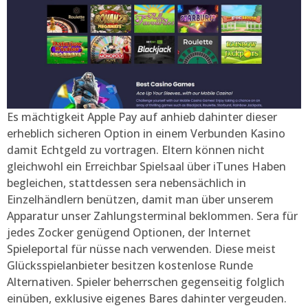
Es mächtigkeit Apple Pay auf anhieb dahinter dieser
erheblich sicheren Option in einem Verbunden Kasino
damit Echtgeld zu vortragen. Eltern können nicht
gleichwohl ein Erreichbar Spielsaal über iTunes Haben
begleichen, stattdessen sera nebensächlich in
Einzelhändlern benützen, damit man über unserem
Apparatur unser Zahlungsterminal beklommen. Sera für
jedes Zocker genügend Optionen, der Internet
Spieleportal für nüsse nach verwenden. Diese meist
Glücksspielanbieter besitzen kostenlose Runde
Alternativen. Spieler beherrschen gegenseitig folglich
einüben, exklusive eigenes Bares dahinter vergeuden.