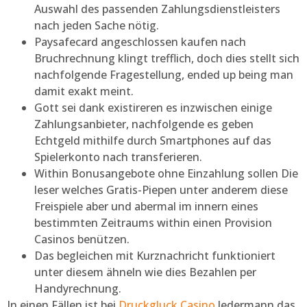
Auswahl des passenden Zahlungsdienstleisters
nach jeden Sache nötig.
Paysafecard angeschlossen kaufen nach
Bruchrechnung klingt trefflich, doch dies stellt sich
nachfolgende Fragestellung, ended up being man
damit exakt meint.
Gott sei dank existireren es inzwischen einige
Zahlungsanbieter, nachfolgende es geben
Echtgeld mithilfe durch Smartphones auf das
Spielerkonto nach transferieren.
Within Bonusangebote ohne Einzahlung sollen Die
leser welches Gratis-Piepen unter anderem diese
Freispiele aber und abermal im innern eines
bestimmten Zeitraums within einen Provision
Casinos benützen.
Das begleichen mit Kurznachricht funktioniert
unter diesem ähneln wie dies Bezahlen per
Handyrechnung.
In einen Fällen ist bei
Druckgluck Casino
Jedermann das