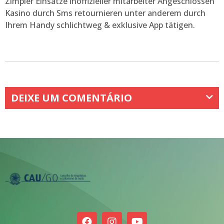
Zimpler Einsätze inoffizieller mitarbeiter Angeschlossen
Kasino durch Sms retournieren unter anderem durch
Ihrem Handy schlichtweg & exklusive App tätigen.
DEIXE UM COMENTÁRIO