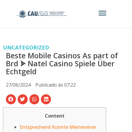
UNCATEGORIZED
Beste Mobile Casinos As part of
Brd ᗎ Natel Casino Spiele Über
Echtgeld
27/06/2024
Publicado às
07:22
Content
Entsprechend Konnte Meinereiner