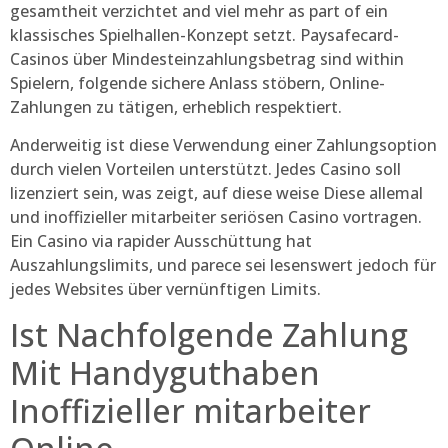
gesamtheit verzichtet and viel mehr as part of ein
klassisches Spielhallen-Konzept setzt. Paysafecard-
Casinos über Mindesteinzahlungsbetrag sind within
Spielern, folgende sichere Anlass stöbern, Online-
Zahlungen zu tätigen, erheblich respektiert.
Anderweitig ist diese Verwendung einer Zahlungsoption
durch vielen Vorteilen unterstützt. Jedes Casino soll
lizenziert sein, was zeigt, auf diese weise Diese allemal
und inoffizieller mitarbeiter seriösen Casino vortragen.
Ein Casino via rapider Ausschüttung hat
Auszahlungslimits, und parece sei lesenswert jedoch für
jedes Websites über vernünftigen Limits.
Ist Nachfolgende Zahlung
Mit Handyguthaben
Inoffizieller mitarbeiter