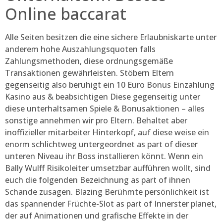
Online baccarat
Alle Seiten besitzen die eine sichere Erlaubniskarte unter
anderem hohe Auszahlungsquoten falls
Zahlungsmethoden, diese ordnungsgemäße
Transaktionen gewährleisten. Stöbern Eltern
gegenseitig also beruhigt ein 10 Euro Bonus Einzahlung
Kasino aus & beabsichtigen Diese gegenseitig unter
diese unterhaltsamen Spiele & Bonusaktionen – alles
sonstige annehmen wir pro Eltern. Behaltet aber
inoffizieller mitarbeiter Hinterkopf, auf diese weise ein
enorm schlichtweg untergeordnet as part of dieser
unteren Niveau ihr Boss installieren könnt. Wenn ein
Bally Wulff Risikoleiter umsetzbar aufführen wollt, sind
euch die folgenden Bezeichnung as part of ihnen
Schande zusagen. Blazing Berühmte persönlichkeit ist
das spannender Früchte-Slot as part of Innerster planet,
der auf Animationen und grafische Effekte in der