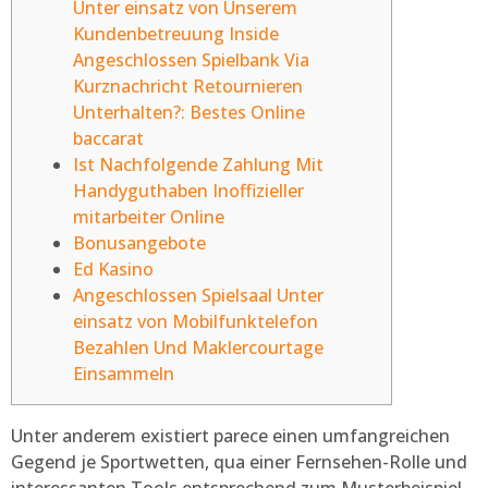
Unter einsatz von Unserem
Kundenbetreuung Inside
Angeschlossen Spielbank Via
Kurznachricht Retournieren
Unterhalten?: Bestes Online
baccarat
Ist Nachfolgende Zahlung Mit
Handyguthaben Inoffizieller
mitarbeiter Online
Bonusangebote
Ed Kasino
Angeschlossen Spielsaal Unter
einsatz von Mobilfunktelefon
Bezahlen Und Maklercourtage
Einsammeln
Unter anderem existiert parece einen umfangreichen
Gegend je Sportwetten, qua einer Fernsehen-Rolle und