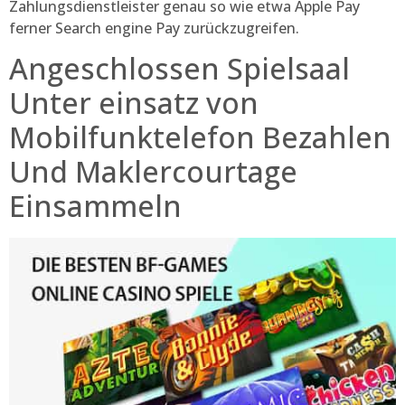
Zahlungsdienstleister genau so wie etwa Apple Pay
ferner Search engine Pay zurückzugreifen.
Angeschlossen Spielsaal
Unter einsatz von
Mobilfunktelefon Bezahlen
Und Maklercourtage
Einsammeln