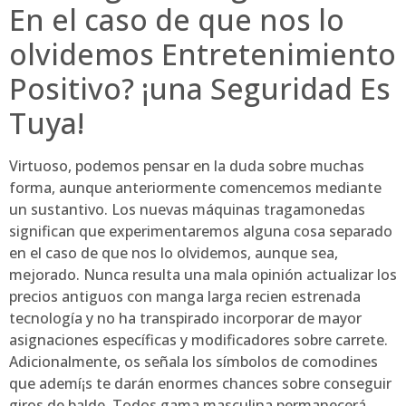
En el caso de que nos lo
olvidemos Entretenimiento
Positivo? ¡una Seguridad Es
Tuya!
Virtuoso, podemos pensar en la duda sobre muchas
forma, aunque anteriormente comencemos mediante
un sustantivo. Los nuevas máquinas tragamonedas
significan que experimentaremos alguna cosa separado
en el caso de que nos lo olvidemos, aunque sea,
mejorado. Nunca resulta una mala opinión actualizar los
precios antiguos con manga larga recien estrenada
tecnología y no ha transpirado incorporar de mayor
asignaciones específicas y modificadores sobre carrete.
Adicionalmente, os señala los símbolos de comodines
que ademí¡s te darán enormes chances sobre conseguir
giros de balde. Todos gama masculina permanecerá