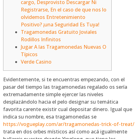
cargo, Desprovisto Descargar Ni
Registrarse, En el caso de que nos lo
olvidemos Entretenimiento
Positivo? ¡una Seguridad Es Tuya!
Tragamonedas Gratuito Joviales
Rodillos Infinitos
Jugar A las Tragamonedas Nuevas O
Tí­picos
Verde Casino
Evidentemente, si te encuentras empezando, con el
pasar del tiempo las tragamonedas regalado os sería
extremadamente simple ejercer las niveles
desplazándolo hacia el pelo designar su temática
favorita carente existir cual depositar dinero.
Igual que
indica su nombre, esa tragamonedas se
https://vogueplay.com/ar/tragamonedas-trick-of-treat/
trata en dos orbes místicos así­ como acá igualmente