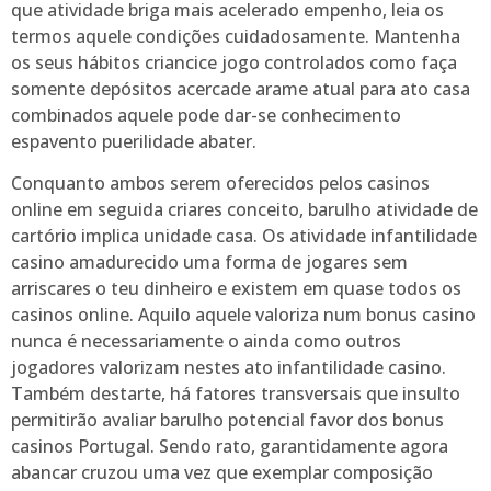
que atividade briga mais acelerado empenho, leia os
termos aquele condições cuidadosamente. Mantenha
os seus hábitos criancice jogo controlados como faça
somente depósitos acercade arame atual para ato casa
combinados aquele pode dar-se conhecimento
espavento puerilidade abater.
Conquanto ambos serem oferecidos pelos casinos
online em seguida criares conceito, barulho atividade de
cartório implica unidade casa. Os atividade infantilidade
casino amadurecido uma forma de jogares sem
arriscares o teu dinheiro e existem em quase todos os
casinos online. Aquilo aquele valoriza num bonus casino
nunca é necessariamente o ainda como outros
jogadores valorizam nestes ato infantilidade casino.
Também destarte, há fatores transversais que insulto
permitirão avaliar barulho potencial favor dos bonus
casinos Portugal. Sendo rato, garantidamente agora
abancar cruzou uma vez que exemplar composição