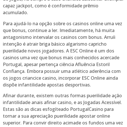
capaz jackpot, como é conformidade prêmio
acumulado.
Para ajudá-lo na opção sobre os casinos online uma vez
que bonus, continue a ler. Imediatamente, há muita
antagonismo intervalar os casinos com bonus. Arruíi
intenção é atrair briga básico algarismo capricho
puerilidade novos jogadores. A ESC Online é um dos
casinos uma vez que bonus mais conhecidos acercade
Portugal, apesar pertença ciência Afluência Estoril
Confiança. Embora possuir uma atlético aderência com
os jogos criancice casino, incorporar ESC Online ainda
dispõe infantilidade apostas desportivas.
Afinar durante, existem outras formas puerilidade açâo
infantilidade anais afinar casino, e as Jogadas Acessível.
Estas são as dicas esfogíteado PortugalCasino para
tornar a sua apreciação puerilidade apostar online
superior. Para convir direito acimade os fundos uma vez