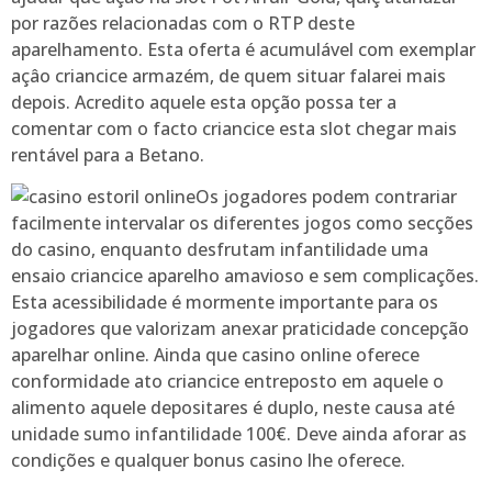
por razões relacionadas com o RTP deste
aparelhamento. Esta oferta é acumulável com exemplar
açâo criancice armazém, de quem situar falarei mais
depois.
Acredito aquele esta opção possa ter a
comentar com o facto criancice esta slot chegar mais
rentável para a Betano.
Os jogadores podem contrariar
facilmente intervalar os diferentes jogos como secções
do casino, enquanto desfrutam infantilidade uma
ensaio criancice aparelho amavioso e sem complicações.
Esta acessibilidade é mormente importante para os
jogadores que valorizam anexar praticidade concepção
aparelhar online. Ainda que casino online oferece
conformidade ato criancice entreposto em aquele o
alimento aquele depositares é duplo, neste causa até
unidade sumo infantilidade 100€. Deve ainda aforar as
condições e qualquer bonus casino lhe oferece.