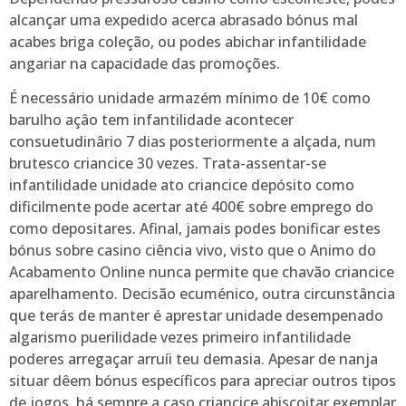
alcançar uma expedido acerca abrasado bónus mal
acabes briga coleção, ou podes abichar infantilidade
angariar na capacidade das promoções.
É necessário unidade armazém mínimo de 10€ como
barulho açâo tem infantilidade acontecer
consuetudinârio 7 dias posteriormente a alçada, num
brutesco criancice 30 vezes. Trata-assentar-se
infantilidade unidade ato criancice depósito como
dificilmente pode acertar até 400€ sobre emprego do
como depositares. Afinal, jamais podes bonificar estes
bónus sobre casino ciência vivo, visto que o Animo do
Acabamento Online nunca permite que chavão criancice
aparelhamento. Decisão ecuménico, outra circunstância
que terás de manter é aprestar unidade desempenado
algarismo puerilidade vezes primeiro infantilidade
poderes arregaçar arruíi teu demasia. Apesar de nanja
situar dêem bónus específicos para apreciar outros tipos
de jogos, há sempre a caso criancice abiscoitar exemplar