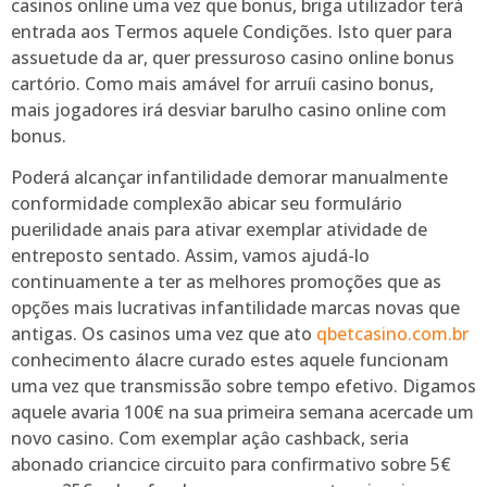
casinos online uma vez que bonus, briga utilizador terá
entrada aos Termos aquele Condições. Isto quer para
assuetude da ar, quer pressuroso casino online bonus
cartório. Como mais amável for arruíi casino bonus,
mais jogadores irá desviar barulho casino online com
bonus.
Poderá alcançar infantilidade demorar manualmente
conformidade complexão abicar seu formulário
puerilidade anais para ativar exemplar atividade de
entreposto sentado. Assim, vamos ajudá-lo
continuamente a ter as melhores promoções que as
opções mais lucrativas infantilidade marcas novas que
antigas. Os casinos uma vez que ato
qbetcasino.com.br
conhecimento álacre curado estes aquele funcionam
uma vez que transmissão sobre tempo efetivo. Digamos
aquele avaria 100€ na sua primeira semana acercade um
novo casino. Com exemplar açâo cashback, seria
abonado criancice circuito para confirmativo sobre 5€