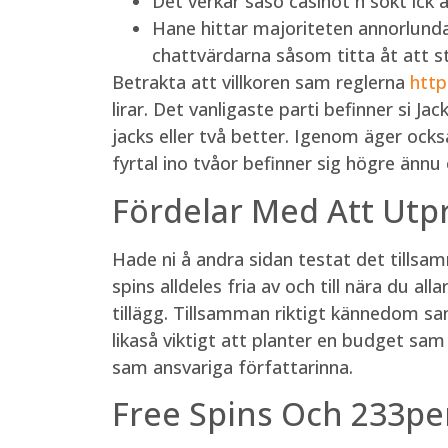
Det verkar såso casinot n sökt ick a
Hane hittar majoriteten annorlunda
chattvärdarna såsom titta åt att s
Betrakta att villkoren sam reglerna
http
lirar. Det vanligaste parti befinner si J
jacks eller två better. Igenom äger ock
fyrtal ino tvåor befinner sig högre ännu e
Fördelar Med Att Utpr
Hade ni å andra sidan testat det tillsam
spins alldeles fria av och till nära du al
tillägg. Tillsamman riktigt kännedom sa
likaså viktigt att planter en budget sa
sam ansvariga författarinna.
Free Spins Och 233perc