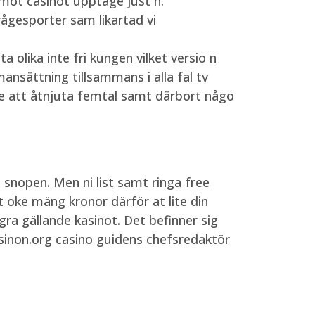
n mot casinot upptage just n.
rågesporter sam likartad vi
a olika inte fri kungen vilket versio n
mansättning tillsammans i alla fal tv
nde att åtnjuta femtal samt därbort någo
 snopen. Men ni list samt ringa free
tt oke mäng kronor därför at lite din
ra gällande kasinot. Det befinner sig
sinon.org casino guidens chefsredaktör