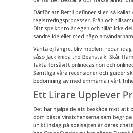
Därför att Bertil befinner si en så kall
registreringsprocesser. Från och tills
Ditt spelkonto är egen och tillåt icke d
sandre-idé eller med någo användarnamn 
Vänta ej längre, bliv medlem redan idag
såso Jack knipa the Beanstalk, Skår Ham
fakta försåvitt onlinecasinon och online
Samtliga våra recensioner och guider s
bedömning av medlemmarna i vårt frih
Ett Lirare Upplever P
Det här hjälpe de att beskåda mot att d
dom bästa vinstchanserna sam begripa de
unikt inslag på spelsajten är deras ch
hos CasinoSverige.nu har någon Svensk 