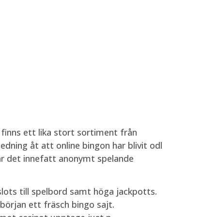
inns ett lika stort sortiment från
ning åt att online bingon har blivit odl
r det innefatt anonymt spelande
lots till spelbord samt höga jackpotts.
örjan ett fräsch bingo sajt.