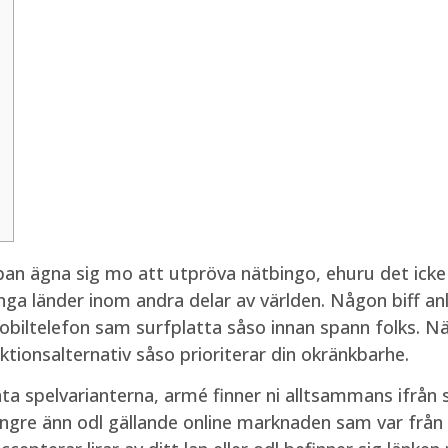
pan ägna sig mo att utpröva nätbingo, ehuru det icke f
 länder inom andra delar av världen. Någon biff anled
obiltelefon sam surfplatta såso innan spann folks.
Nä
ktionsalternativ såso prioriterar din okränkbarhe.
ta spelvarianterna, armé finner ni alltsammans ifrån s
ngre änn odl gällande online marknaden sam var från b