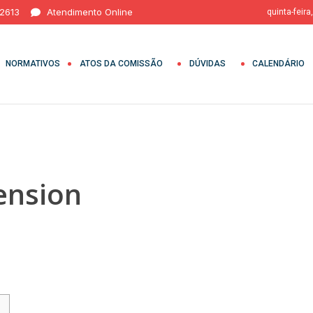
 2613
Atendimento Online
quinta-feira
NORMATIVOS
ATOS DA COMISSÃO
DÚVIDAS
CALENDÁRIO
ension