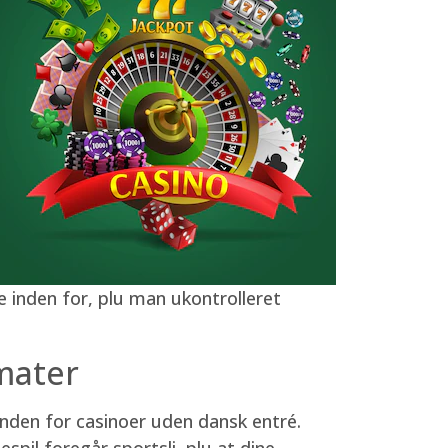
 inden for, plu man ukontrolleret
omater
nden for casinoer uden dansk entré.
uespil foregår sportsli, plu at dine