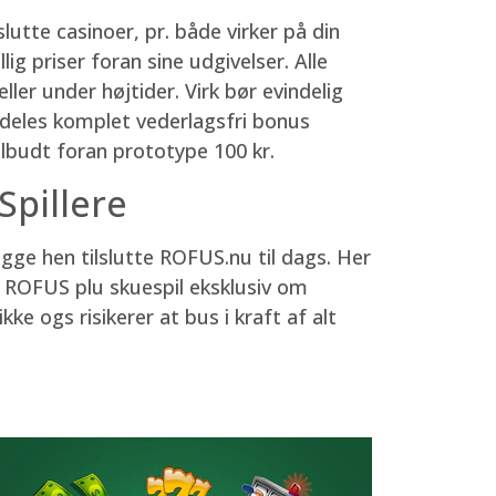
lutte casinoer, pr. både virker på din
ig priser foran sine udgivelser. Alle
ller under højtider. Virk bør evindelig
aldeles komplet vederlagsfri bonus
tilbudt foran prototype 100 kr.
Spillere
gge hen tilslutte ROFUS.nu til dags. Her
 ROFUS plu skuespil eksklusiv om
e ogs risikerer at bus i kraft af alt