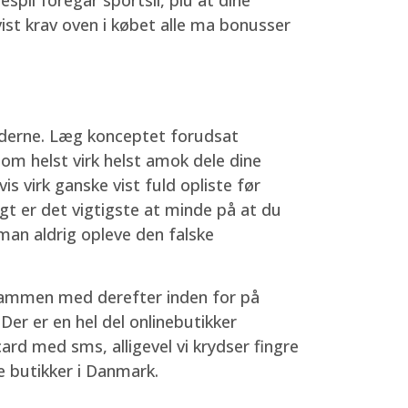
vist krav oven i købet alle ma bonusser
underne. Læg konceptet forudsat
om helst virk helst amok dele dine
s virk ganske vist fuld opliste før
t er det vigtigste at minde på at du
man aldrig opleve den falske
e sammen med derefter inden for på
 Der er en hel del onlinebutikker
ard med sms, alligevel vi krydser fingre
e butikker i Danmark.