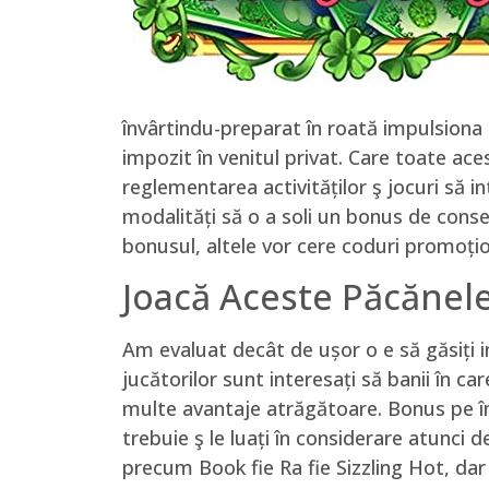
învârtindu-preparat în roată impulsiona re
impozit în venitul privat. Care toate ace
reglementarea activităților ş jocuri să 
modalități să o a soli un bonus de conse
bonusul, altele vor cere coduri promoțio
Joacă Aceste Păcănel
Am evaluat decât de ușor o e să găsiți i
jucătorilor sunt interesați să banii în c
multe avantaje atrăgătoare. Bonus pe în
trebuie ş le luați în considerare atunci
precum Book fie Ra fie Sizzling Hot, dar ș