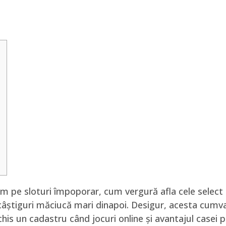
um pe sloturi împoporar, cum vergură afla cele select
câștiguri măciucă mari dinapoi. Desigur, acesta cumva 
chis un cadastru când jocuri online și avantajul casei p