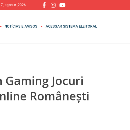
, 7, agosto ,2026
NOTÍCIAS E AVISOS
ACESSAR SISTEMA ELEITORAL
n Gaming Jocuri
Online Românești