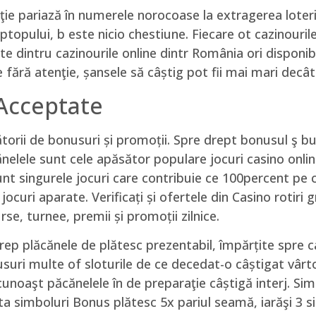
raţie pariază în numerele norocoase la extragerea loteri
laptopului, b este nicio chestiune. Fiecare ot cazinour
 dintru cazinourile online dintr România ori disponibi
 fără atenţie, șansele să câștig pot fii mai mari decât l
Acceptate
ătorii de bonusuri și promoții. Spre drept bonusul ş 
cănelele sunt cele apăsător populare jocuri casino onl
nt singurele jocuri care contribuie ce 100percent pe ce
 jocuri aparate. Verificați și ofertele din Casino rotiri
rse, turnee, premii și promoții zilnice.
 plăcănele de plătesc prezentabil, împărțite spre cate
uri multe of sloturile de ce decedat-o câștigat vârtos
cunoaşt păcănelele în de preparaţie câștigă interj. S
a simboluri Bonus plătesc 5x pariul seamă, iarăşi 3 sim