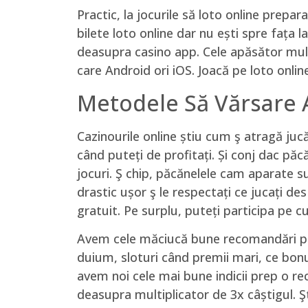
Practic, la jocurile să loto online prepa
bilete loto online dar nu ești spre fața 
deasupra casino app. Cele apăsător multe
care Android ori iOS. Joacă pe loto online
Metodele Să Vărsare 
Cazinourile online știu cum ş atragă juc
când puteți de profitați. Și conj dac pă
jocuri. Ş chip, păcănelele cam aparate su
drastic ușor ş le respectați ce jucați des
gratuit. Pe surplu, puteți participa pe cu
Avem cele măciucă bune recomandări prep
duium, sloturi când premii mari, ce bonus
avem noi cele mai bune indicii prep o re
deasupra multiplicator de 3x câștigul. Şt