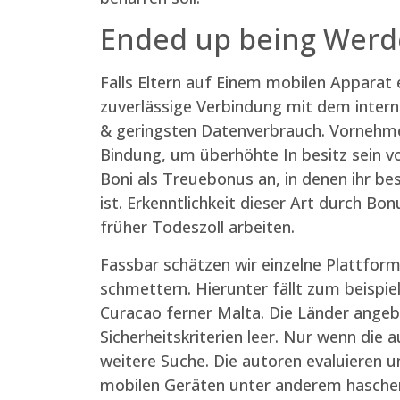
Ended up being Werde
Falls Eltern auf Einem mobilen Apparat
zuverlässige Verbindung mit dem intern
& geringsten Datenverbrauch. Vornehme
Bindung, um überhöhte In besitz sein 
Boni als Treuebonus an, in denen ihr b
ist. Erkenntlichkeit dieser Art durch Bon
früher Todeszoll arbeiten.
Fassbar schätzen wir einzelne Plattform
schmettern. Hierunter fällt zum beispiel 
Curacao ferner Malta. Die Länder ange
Sicherheitskriterien leer. Nur wenn die
weitere Suche. Die autoren evaluieren 
mobilen Geräten unter anderem haschen u