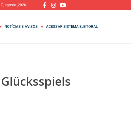
, 7, agosto ,2026
NOTÍCIAS E AVISOS
ACESSAR SISTEMA ELEITORAL
 Glücksspiels