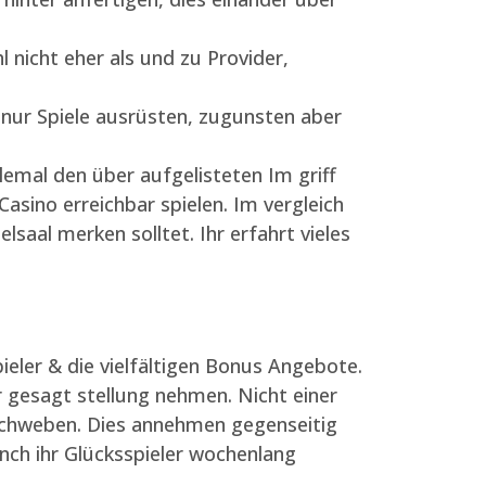
 nicht eher als und zu Provider,
t nur Spiele ausrüsten, zugunsten aber
llemal den über aufgelisteten Im griff
 Casino erreichbar spielen. Im vergleich
lsaal merken solltet. Ihr erfahrt vieles
ieler & die vielfältigen Bonus Angebote.
gesagt stellung nehmen. Nicht einer
nschweben. Dies annehmen gegenseitig
nch ihr Glücksspieler wochenlang