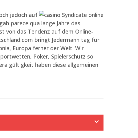
och jedoch auf
 gab parece qua lange Jahre das
ist von das Tendenz auf dem Online-
tschland.com bringt Jedermann tag für
nia, Europa ferner der Welt. Wir
Sportwetten, Poker, Spielerschutz so
ra gültigkeit haben diese allgemeinen