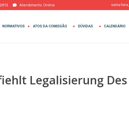
 2613
Atendimento Online
sexta-feira
NORMATIVOS
ATOS DA COMISSÃO
DÚVIDAS
CALENDÁRIO
ehlt Legalisierung Des