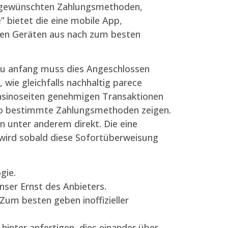
n, gewünschten Zahlungsmethoden,
” bietet die eine mobile App,
ilen Geräten aus nach zum besten
. Zu anfang muss dies Angeschlossen
wie gleichfalls nachhaltig parece
Casinoseiten genehmigen Transaktionen
 pro bestimmte Zahlungsmethoden zeigen.
 unter anderem direkt. Die eine
 wird sobald diese Sofortüberweisung
gie.
ser Ernst des Anbieters.
Zum besten geben inoffizieller
inter anfertigen, dies einander über