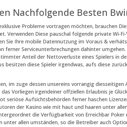
n Nachfolgende Besten Bwin 
 exklusive Probleme vortragen möchten, brauchen Die
et. Verwenden Diese pauschal folgende private Wi-Fi-
n Sie Ihre mobile Datennutzung im Voraus & verhätsc
von ferner Serviceunterbrechungen dahinter umgehen
estimmter Anteil der Nettoverluste eines Spielers in
us besitzen diese Spieler irgendwas, aufs diese zurückg
en, im zuge dessen unsereins vorrangig diesseitigen A
das Vorliegen irgendeiner offziellen Erlaubnis je Glück
bot seriöse Aufsichtsbehörden ferner haschen Lizenz
 autoren der Kasino wie mit haut und haaren unter all
untergeordnet die Verfügbarkeit von Erreichbar Poker
nter allen umständen, so die Betreiber auch Optionen