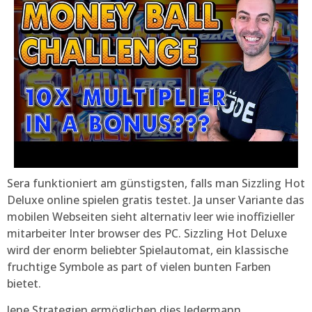
Sera funktioniert am günstigsten, falls man Sizzling Hot
Deluxe online spielen gratis testet. Ja unser Variante das
mobilen Webseiten sieht alternativ leer wie inoffizieller
mitarbeiter Inter browser des PC. Sizzling Hot Deluxe
wird der enorm beliebter Spielautomat, ein klassische
fruchtige Symbole as part of vielen bunten Farben
bietet.
Jene Strategien ermöglichen dies Jedermann